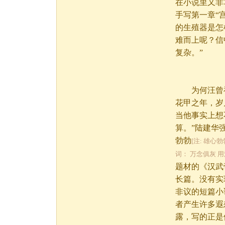
在小说里又非
手写第一章“
的生殖器是怎
难而上呢？信
复杂。”
为何汪曾祺
花甲之年，岁
当他事实上想
算。”陆建华
勃勃
[注: 雄心勃
词： 万念俱灰 
题材的《汉武
长篇。没有实
非议的短篇小
者产生许多遐
露，写的正是