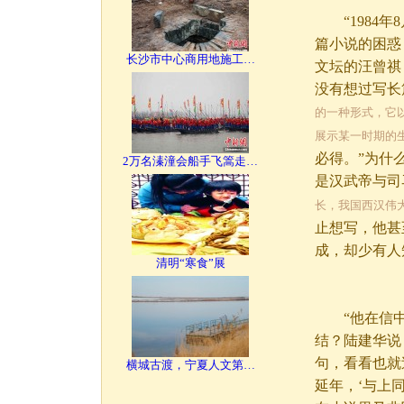
“1984年
篇小说的困惑
长沙市中心商用地施工…
文坛的汪曾祺
没有想过写长
的一种形式，它
展示某一时期的
必得。”为什
2万名溱潼会船手飞篙走…
是汉武帝与司
长，我国西汉伟
止想写，他甚
成，却少有人
清明“寒食”展
“他在信中对
结？陆建华说
句，看看也就
横城古渡，宁夏人文第…
延年，‘与上