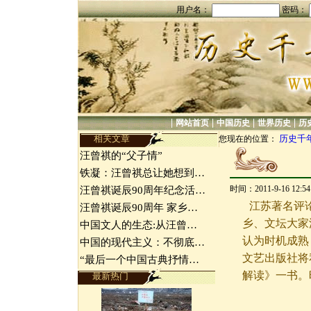
用户名：
密码：
|
|
|
|
网站首页
中国历史
世界历史
历
相关文章
历史千
您现在的位置：
汪曾祺的“父子情”
铁凝：汪曾祺总让她想到…
时间：2011-9-16 12:
汪曾祺诞辰90周年纪念活…
江苏著名评
汪曾祺诞辰90周年 家乡…
乡、文坛大家
中国文人的生态:从汪曾…
认为时机成熟
中国的现代主义：不彻底…
文艺出版社将
“最后一个中国古典抒情…
解读》一书。
最新热门