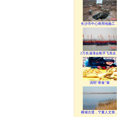
长沙市中心商用地施工
2万名溱潼会船手飞篙走
清明“寒食”展
横城古渡，宁夏人文第