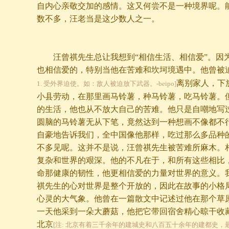
自内心亲敬交加的感情。这又何尝不是一种境界呢。
数不多，汪老当是这少数人之一。
汪曾祺先生总让我想到“相信生活、相信爱”。因
也相信爱的，特别当他在苦难和坎坷境遇中。他曾被
离别家人，下
1. 受外界迫使。如：敌人被迫放下武器。-beipo]
小县劳动，在那里画马铃薯，种马铃薯，吃马铃薯。
的生活，他也从不放大自己的苦难。他只是自嘲地写
圆脑的马铃薯无从下笔，竟然达到一种想画不像都不
自豪地告诉我们，全中国像他那样，吃过那么多品种
不多见呢。这并不是说，汪曾祺先生被苦难所麻木。
复杂和世界的艰深。他的不凡在于，和所有这些相比
命那健康的韧性，他更相信爱的力量对世界的意义。
祺先生的心对世界是整个开放的，因此在故事的小格
心灵的大气象。他曾在一篇散文中记述过他在那个草
一天他采到一朵大蘑菇，他把它带回宿舍精心晾干收
北京
[注: 北京有着三千余年的建城史和八百五十余年的建都史，