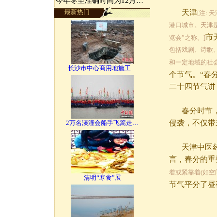
今年冬至准确时间为12月…
最新热门
天津
[注:
港口城市。天津
市
览会”之称。]
包括戏剧、诗歌
和一定地域的社会
长沙市中心商用地施工…
个节气。“春
二十四节气讲
春分时节，
侵袭，不仅带
2万名溱潼会船手飞篙走…
天津中医药
言，春分的重
着或紧靠着(如空
清明“寒食”展
节气平分了昼