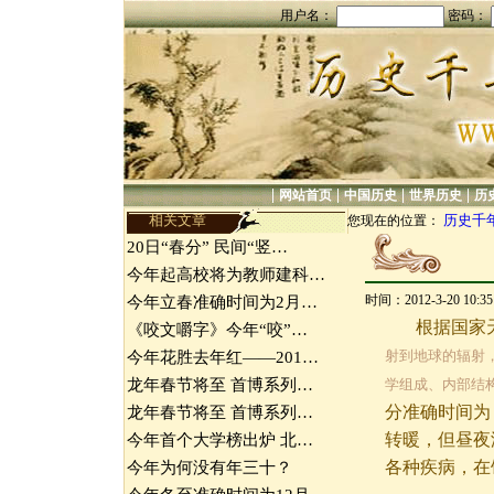
用户名：
密码：
|
|
|
|
网站首页
中国历史
世界历史
历
相关文章
历史千
您现在的位置：
20日“春分” 民间“竖…
今年起高校将为教师建科…
时间：2012-3-20 10:
今年立春准确时间为2月…
根据国家
《咬文嚼字》今年“咬”…
射到地球的辐射
今年花胜去年红——201…
龙年春节将至 首博系列…
学组成、内部结
分准确时间为
龙年春节将至 首博系列…
转暖，但昼夜
今年首个大学榜出炉 北…
各种疾病，在
今年为何没有年三十？