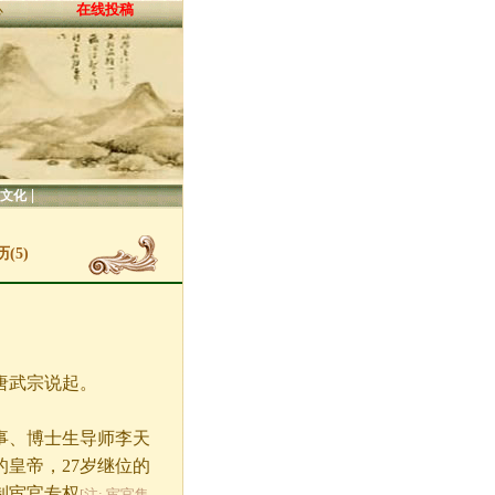
在线投稿
心
|
文化
5)
唐武宗说起。
事、博士生导师李天
皇帝，27岁继位的
制宦官专权
[注: 宦官集