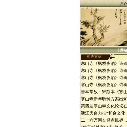
用户
|
网站
相关文章
寒山寺《枫桥夜泊》诗
寒山寺《枫桥夜泊》诗
寒山寺《枫桥夜泊》诗
寒山寺《枫桥夜泊》诗
善本掌故：宋刻本《寒
寒山寺新年听钟方案出
第四届寒山寺文化论坛
浙江天台力推“和合文化
二十六万网友轻点鼠标 