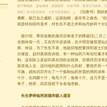
…
团干预朝政，监临诸镇，进退朝官，任命节帅，甚至分为派系，
。《旧唐书》因此
期有二帝为宦官所杀，七帝为宦官拥立。]
勇断，振已去之威权；运策励精，拔非常之俊杰。”
就是特别崇尚道术，对长生不老之术和仙丹妙药十分
…
据介绍，尊崇道教的唐武宗将老子的降诞日(二月二
全国休假一天；又在宫中设道场，在大明宫修筑望仙
师。传说，为了长生不老，他急切地想要得到道士们
次催促。赵归真就告诉他，有一种仙药只有在吐蕃才
制。这实际上是赵归真在找机会脱身。但唐武宗没有
…
派其他人去，还问他到底用到什么药材，要他开具一
可施，就给武宗开出了一个炼制仙药所需的用药清单
十斤，生鸡膜十斤，龟毛十斤，兔角十斤。这几乎是
单子，然而，武宗居然下令各地求购。
长生梦碎临死前颁布骇人遗旨