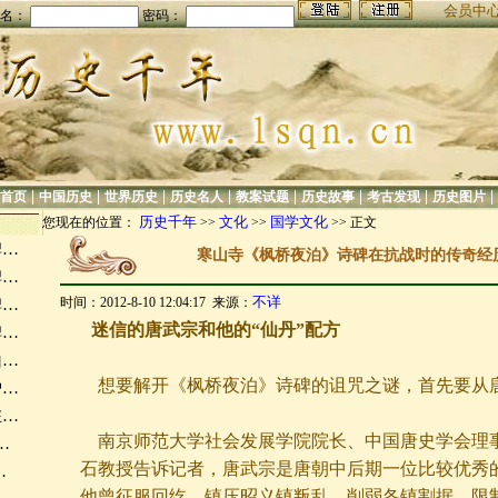
会员中
名：
密码：
|
|
|
|
|
|
|
|
首页
中国历史
世界历史
历史名人
教案试题
历史故事
考古发现
历史图片
历史千年
文化
国学文化
您现在的位置：
>>
>>
>> 正文
碑…
寒山寺《枫桥夜泊》诗碑在抗战时的传奇经历(
碑…
不详
时间：2012-8-10 12:04:17 来源：
碑…
迷信的唐武宗和他的“仙丹”配方
碑…
山…
想要解开《枫桥夜泊》诗碑的诅咒之谜，首先要从
炉…
在…
南京师范大学社会发展学院院长、中国唐史学会理
…
石教授告诉记者，唐武宗是唐朝中后期一位比较优秀的
…
他曾征服回纥，镇压昭义镇叛乱，削弱各镇割据，限