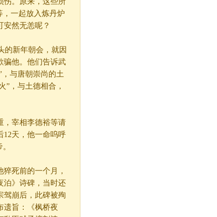
损伤。原来，这些所
等，一起放入炼丹炉
可安然无恙呢？
年头的新年朝会，就因
欺骗他。他们告诉武
”，与唐朝崇尚的土
火”，与土德相合，
重，宰相李德裕等请
12天，他一命呜呼
帝。
他猝死前的一个月，
夜泊》诗碑，当时还
宗驾崩后，此碑被殉
布遗旨：《枫桥夜