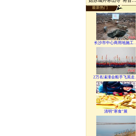
“姑苏城外寒山寺”将首
最新热门
长沙市中心商用地施工
2万名溱潼会船手飞篙走
清明“寒食”展