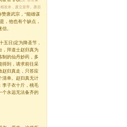
互相攻杀，废立皇帝。唐后
称赞唐武宗，“能雄谋
但是，他也有个缺点，
迷信。
十五日)定为降圣节，
台，拜道士赵归真为
炼制的仙丹妙药，多
能得到，请求前往采
放赵归真走，只答应
个清单。赵归真无计
：李子衣十斤，桃毛
一个永远无法备齐的