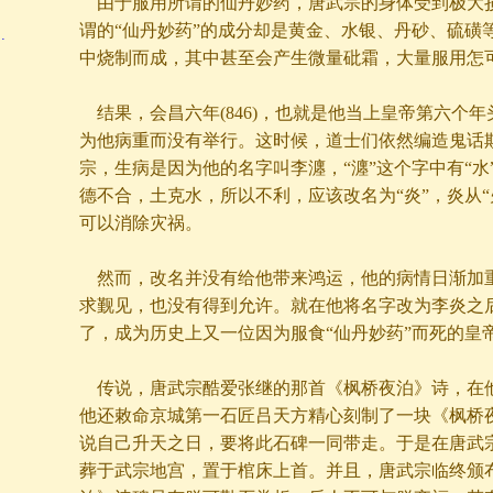
由于服用所谓的仙丹妙药，唐武宗的身体受到极大
谓的“仙丹妙药”的成分却是黄金、水银、丹砂、硫磺
…
中烧制而成，其中甚至会产生微量砒霜，大量服用怎
结果，会昌六年(846)，也就是他当上皇帝第六个
为他病重而没有举行。这时候，道士们依然编造鬼话
宗，生病是因为他的名字叫李瀍，“瀍”这个字中有“水
德不合，土克水，所以不利，应该改名为“炎”，炎从“
可以消除灾祸。
然而，改名并没有给他带来鸿运，他的病情日渐加
求觐见，也没有得到允许。就在他将名字改为李炎之后
了，成为历史上又一位因为服食“仙丹妙药”而死的皇
传说，唐武宗酷爱张继的那首《枫桥夜泊》诗，在
他还敕命京城第一石匠吕天方精心刻制了一块《枫桥
说自己升天之日，要将此石碑一同带走。于是在唐武
葬于武宗地宫，置于棺床上首。并且，唐武宗临终颁