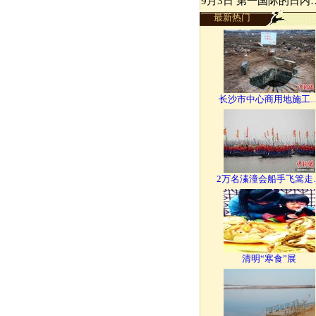
9月3日 第一国际的日内
最新热门
长沙市中心商用地施工
2万名溱潼会船手飞篙走
清明“寒食”展