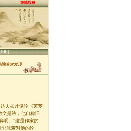
在线投稿
心
|
文化
洞书院首次发现
郁达夫如此谈论《茵梦
散文是诗，他自称旧
聪明。”这是作家的
豪郭沫若对他的论