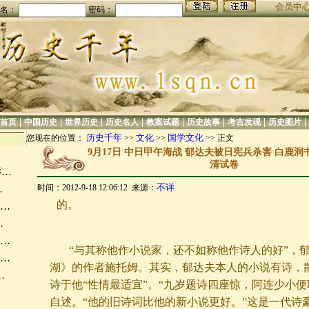
会员中
名：
密码：
|
|
|
|
|
|
|
|
首页
中国历史
世界历史
历史名人
教案试题
历史故事
考古发现
历史图片
历史千年
文化
国学文化
您现在的位置：
>>
>>
>> 正文
9月17日 中日甲午海战 郁达夫被日宪兵杀害 白鹿
清试卷
葬…
不详
时间：2012-9-18 12:06:12 来源：
…
的。
刊…
…
表…
“与其称他作小说家，还不如称他作诗人的好”，
政…
湖》的作者施托姆。其实，郁达夫本人的小说有诗，
…
诗于他“性情最适宜”。“九岁题诗四座惊，阿连少小便
自述。“他的旧诗词比他的新小说更好。”这是一代诗