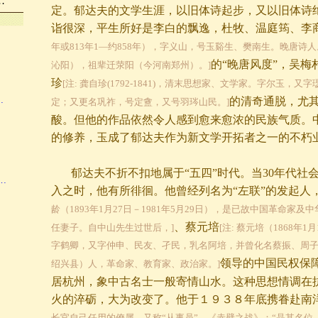
…
定。郁达夫的文学生涯，以旧体诗起步，又以旧体诗
诣很深，平生所好是李白的飘逸，杜牧、温庭筠、李
年或813年1—约858年），字义山，号玉谿生、樊南生。晚唐诗
的“晚唐风度”，吴梅
沁阳），祖辈迁荥阳（今河南郑州）。]
珍
[注: 龚自珍(1792-1841)，清末思想家、文学家。字尔玉，
…
的清奇通脱，尤
定；又更名巩祚，号定盦，又号羽琌山民。]
酸。但他的作品依然令人感到愈来愈浓的民族气质。
的修养，玉成了郁达夫作为新文学开拓者之一的不朽
郁达夫不折不扣地属于“五四”时代。当
30年代社
…
入之时，他有所徘徊。他曾经列名为“左联”的发起人
龄（1893年1月27日－1981年5月29日），是已故中国革命家
、蔡元培
任妻子。自中山先生过世后，]
[注: 蔡元培（1868年1
字鹤卿，又字仲申、民友、孑民，乳名阿培，并曾化名蔡振、周
领导的中国民权保
绍兴县）人，革命家、教育家、政治家。]
居杭州，象中古名士一般寄情山水。这种思想情调在
火的淬砺，大为改变了。他于１９３８年底携眷赴南
长官自己任用的僚属，又称“从事员”。《赤壁之战》：“晶其名位，