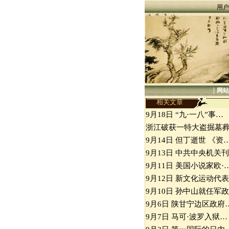
用户
|
网站
相关文章
9月18日 “九·一八”事…
浙江破获一特大盗掘墓
9月14日 但丁逝世 《资
9月13日 中共中央机关
9月11日 美国小说家欧·
9月12日 新文化运动代
9月10日 孙中山就任军
9月6日 陕甘宁边区政府
9月7日 马可·波罗入狱…