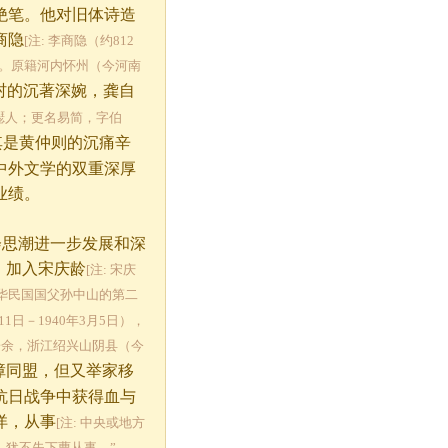
绝笔。他对旧体诗造
商隐
[注: 李商隐（约812
人。原籍河内怀州（今河南
村的沉著深婉，龚自
又字璱人；更名易简，字伯
其是黄仲则的沉痛辛
中外文学的双重深厚
业绩。
会思潮进一步发展和深
，加入宋庆龄
[注: 宋庆
及中华民国国父孙中山的第二
月11日－1940年3月5日），
子余，浙江绍兴山阴县（今
障同盟，但又举家移
抗日战争中获得血与
洋，从事
[注: 中央或地方
犹不失下曹从事。”-