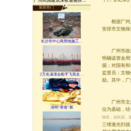
广州民国建筑深夜遭偷拆…
最新热门
根据广州人大
安排市文物保
长沙市中心商用地施工…
广州市政府常
明确该资金用
掘；对国有和
监督员；文物
2万名溱潼会船手飞篙走…
励。其中，广
广州市文广
清明“寒食”展
位为基础，结
物质，如机器、
三维激光扫描