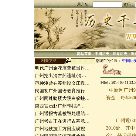
用户名：
密码：
|
|
|
|
网站首页
中国历史
世界历史
历
相关文章
中国历
您现在的位置：
明代广州金花庙曾被当作…
广州挖出清古船遗址:清…
时间：2014-09-11 23
范仲淹曾在苏州设义庄救…
中新网广州9
民国初广州国语教育推行…
资金，每年6
广州两处骑楼大院白蚁蛀…
陕西官员赴广州“叫卖”…
广州通报古墓被毁处理结…
广州近60
广州考古正在进行古墓竟…
3010处。其
广州地铁施工方回应误挖…
个)，登记保护