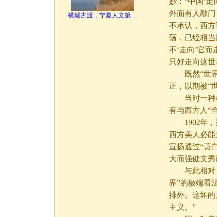
妙：“中国‘
外面有人敲门
横城古渡，宁夏人文第…
不承认，西方
荡，已经相当
不‘走向’它
只好走向这世
既然“世界”
正，以期被“
当时一种极
有与西方人“
1902年，
西方美人必能
宣扬通过“黄
大而强健文秀
与此相对，
界”的极端看
排外。这坏的
主义。”