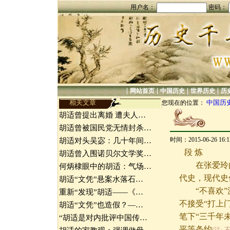
用户名：
密码：
|
|
|
|
网站首页
中国历史
世界历史
历
相关文章
中国历
您现在的位置：
胡适曾提出离婚 遭夫人…
胡适曾被国民党无情封杀…
时间：2015-06-26 16
胡适对头吴宓：几十年间…
段 炼
胡适曾入围诺贝尔文学奖…
在张爱玲的
何炳棣眼中的胡适：气场…
代史，现代史
胡适“文凭”悬案水落石…
“不喜欢”源
重新“发现”胡适——《…
不接受“打上
胡适“文凭”也造假？—…
笔下“三千年
“胡适是对内批评中国传…
平等条约
[注