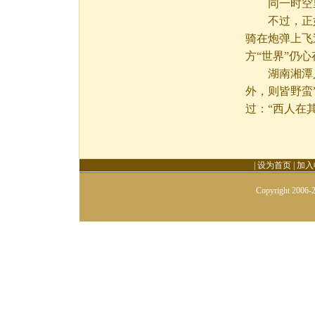
同一时空里
不过，正如
骑在炮弹上飞
方“世界”仍
湖南湘潭人
外，则皆野蛮
过：“西人在
|
设为首页
|
加入
Copyright 2006-2