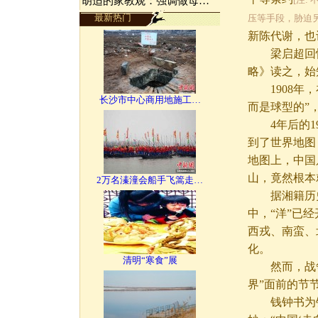
胡适的家教观：强调做母…
最新热门
压等手段，胁迫
新陈代谢，也
梁启超回忆，
略》读之，始
1908年，
长沙市中心商用地施工…
而是球型的”
4年后的19
到了世界地图
地图上，中国
山，竟然根本
2万名溱潼会船手飞篙走…
据湘籍历史学
中，“洋”已
西戎、南蛮、
化。
清明“寒食”展
然而，战争胜
界”面前的节节败
钱钟书为钟