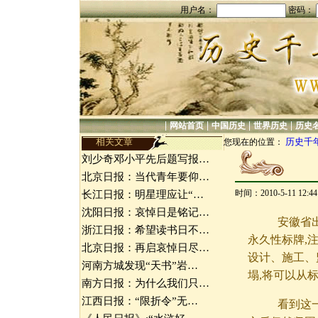
用户名：
密码：
|
|
|
|
网站首页
中国历史
世界历史
历史
相关文章
历史千
您现在的位置：
刘少奇邓小平先后题写报…
北京日报：当代青年要仰…
时间：2010-5-11 12:
长江日报：明星理应让“…
沈阳日报：哀悼日是铭记…
安徽省出台
浙江日报：希望读书日不…
永久性标牌,
北京日报：再启哀悼日尽…
设计、施工、
河南方城发现“天书”岩…
塌,将可以从
南方日报：为什么我们只…
江西日报：“限折令”无…
看到这一消