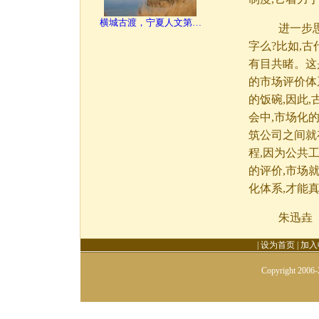
横城古渡，宁夏人文第…
进一步思考
字么?比如,
有目共睹。这
的市场评价体
的饭碗,因此
会中,市场化
筑公司之间就
程,因为公共
的评价,市场
化体系,才能
朱迅垚
|
设为首页
|
加入
Copyright 2006-