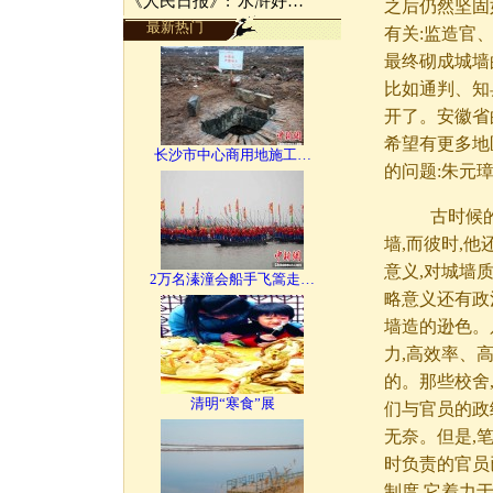
《人民日报》:“水浒好…
之后仍然坚固
最新热门
有关:监造官
最终砌成城墙
比如通判、知
开了。安徽省
希望有更多地
长沙市中心商用地施工…
的问题:朱元
古时候的城
墙,而彼时,他
意义,对城墙
2万名溱潼会船手飞篙走…
略意义还有政
墙造的逊色。
力,高效率、
的。那些校舍
清明“寒食”展
们与官员的政
无奈。但是,
时负责的官员
制度,它着力