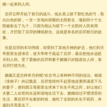
娥一起来到人间。
后羿立即开始了射日的战斗。他从肩上除下那红色的弓，取
出白色的箭，一支一支地向骄横的太阳射去，顷刻间十个太
阳被射去了九个，只因为尧认为留下一个太阳对人民有用
处，才拦阻了后羿的继续射击。这就是有名的后羿射日的故
事。
但是后羿的丰功伟绩，却受到了其他天神的妒忌，他们到天
帝那里去进谗言，使天帝终于疏远了后羿，最后把他永远贬
斥到人间。受了委曲的后羿和妻子嫦娥只好隐居在人间，靠
后羿打猎为生。
嫦娥又是怎样奔月的呢?在古书上有种种不同的说法。根据
《淮南子》的记载是，后羿觉得对不起受他连累而谪居下凡
的妻子，便到西王母那里去求来了长生不死之药，好让他们
夫妻二人在世间永远和谐地生活下去。嫦娥却过不惯清苦的
生活，乘后羿不在家的时候，偷吃了全部的长生不死药，奔
逃到月亮里去了。