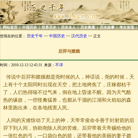
|
|
|
|
|
|
|
|
网站首页
中国历史
世界历史
历史名人
历史教案
历史故事
考古发现
历史千年
中国历史
汉代历史
您现在的位置：
>>
>>
>> 正文
后羿与嫦娥
不详
时间：2010-12-13 12:45:31 来源：
传说中后羿和嫦娥都是尧时候的人，神话说，尧的时候，天
上有十个太阳同时出现在天空，把土地烤焦了，庄稼都枯干
了，人们热得喘不过气来，倒在地上昏迷不醒。因为天气酷
热的缘故，一些怪禽猛兽，也都从干涸的江湖和火焰似的森
林里跑出来，在各地残害人民。
人间的灾难惊动了天上的神，天帝常俊命令善于封射箭的后
羿下到人间，协助尧除人民的苦难。后羿带着天帝赐给他的
一张红色的弓，一口袋白色的箭，还带着他的美丽的妻子嫦