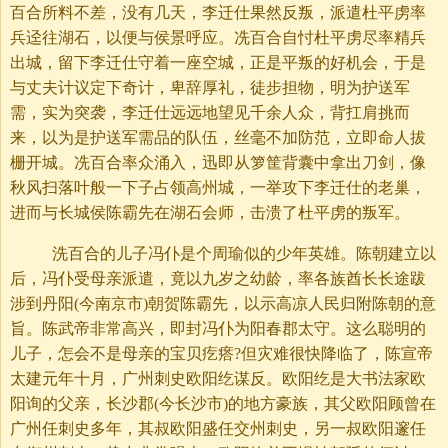
百合所料不差，没有几天，李迁仕果然反叛，派遣杜平虏率
兵迳往湖石，以便与侯景呼应。冼百合自忖杜平虏尽率精兵
出城，留下李迁仕守着一座空城，正是平叛的好机会，于是
与丈夫计议定下奇计，卑辞厚礼，徒步担物，明为护送军
需，实为突袭，李迁仕远远地望见千余人众，背扛肩挑而
来，以为是护送军需品的队伍，丝毫不加防范，立即命人拔
栅开城。冼百合率众涌入，迅即从箩筐背囊中拿出刀剑，像
秋风扫落叶般一下子占领高州城，一举攻下李迁仕的老巢，
进而与长城侯陈霸先在湖石会师，击溃了杜平虏的叛军。
洗百合的儿子冯仆是个周瑜似的少年英雄。陈朝建立以
后，冯仆受母亲派遣，竟以九岁之幼龄，率各族酋长长途跋
涉到丹阳(今南京市)朝贺陈霸先，以示高凉人民归附陈朝的意
旨。陈武帝非常高兴，即封冯仆为阳春郡太守。这么聪明的
儿子，怎会不是母亲的宝贝疙瘩?但灾难很快降临了，陈宣帝
太建元年十月，广州刺史欧阳纥谋反。欧阳纥是大书法家欧
阳询的父亲，长沙郡(今长沙市)的地方豪族，其父欧阳顾曾在
广州任刺史多年，其叔欧阳盛任交州刺史，另一叔欧阳邃任