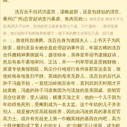
隅。
洗百合不但武功盖世，谋略超群，还是包拯似的清官。
番州(广州)总管赵讷贪污暴虐、鱼肉百姓
[注: 相关历史 相传天子九
鼎,既周天子以外，其他的官儿最多有用七个鼎、六个簋的－－那些是诸
侯，他们就吃不到鲜鱼和鲜腊了；接下来的卿大夫用五只鼎、四只簋
，致使民怨沸腾。冼百合身为谯国夫人，上书天子为民
的，]
除害，接到圣旨令她全盘处理赵讷事件后，年届古稀的冼百
合抖擞精神乘骑骏马，盛张锦伞，亲捧皇帝诏书逮捕赵讷，
然后有条不紊地审问、正法，并一一列举罪状及受贿财物，
派遣专使奏报朝廷，风尘仆仆地巡行各州各郡宣达圣旨，致
使岭南各地复归平静。英雄的母亲无孬儿，冼百合的后代从
孙子冯盎开始，一直统治岭南百余年，直到武则天时期才开
始衰败，冯盎的孙子冯道衡因为与流放的皇亲国戚、前朝官
员交往甚密，受人诬陷，横遭灭顶之灾，他的一个儿子因为
年幼得免死刑，受阉割成为一名太监。这个年幼的儿子并非
别人，就是被内官高延福收养，因此由冯改姓高的著名宦官
高力士。或许有先祖史上第一巾帼英雄的基因在内吧，高力
士既使阉割成了男人中的女人，也“巾帼”不让须眉，成为权