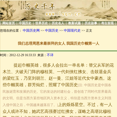
|
|
|
|
|
|
|
|
网站首页
中国历史
世界历史
历史名人
教案试题
历史故事
考古发现
中国历史网
中国历史
中国现代史
您现在的位置：
>>
>>
>> 正文
我们总理周恩来最崇拜的女人 我国历史巾帼第一人
不详
时间：2012-12-29 16:33:33 来源：
提起巾帼英雄，很多人会拉出一串名单：替父从军的花
木兰、大破天门阵的穆桂英、一代剑侠红拂女、击鼓退金兵
的梁红玉，乃至刘胡兰、赵一曼、江姐等近代女中豪杰。这
些巾帼英雄，群芳灿烂，照耀了中国历史
[注: 中国历史是中国各
民族诞育和发展的历史。它的发达的封建社会，曾创造了同时代世界最高
的文明。但是当西方某些地区跨入资本主义，特别是当西方资本主义列强
上的烁烁星空。不过，有一人
入侵中国之后，中国越来越落后了。]
众人或许不知，她武艺高强赛过红拂女，谋略之高堪比穆桂