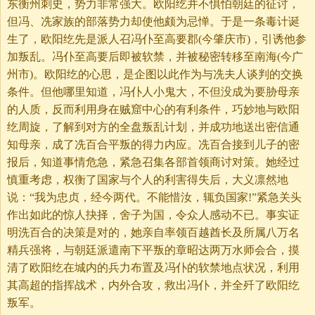
东衡州刺史，势力非常强大。欧阳纥并不惧怕朝廷的征讨，
但冯、冼家族的部落势力却使他颇为忌惮。于是一条毒计诞
生了，欧阳纥先是派人召冯仆至高要郡(今肇庆市)，引诱他参
加叛乱。冯仆至高要后即被软禁，并被秘密转移至南海(今广
州市)。欧阳纥的心思，是企图以此作为与冼夫人谈判的交换
条件。但他哪里知道，冯仆人小鬼大，不但没成为要胁母亲
的人质，反而利用身在贼窟中心的有利条件，巧妙地与欧阳
纥周旋，了解到对方的全盘叛乱计划，并成功地送出密信通
知母亲，成了冼百合平叛的得力内应。冼百合接到儿子的密
报后，知道事情危急，紧急召集各部首领商讨对策。她经过
慎重考虑，权衡了国家与个人的利害得失后，大义凛然地
说：“我为忠贞，经今两代。不能惜汝，辄负国家!”紧急关头
作出如此的惊人抉择，舍子为国，令众人感动不已。事实证
明洗百合的决策是对的，她亲自率领百越酋长及所属八万名
精兵强将，与朝廷派遣南下平叛的章昭达两万水师会合，摸
清了欧阳纥在城内的兵力布置及冯仆的软禁地点状况，利用
其高超的指挥战术，内外合攻，救出冯仆，并全歼了欧阳纥
叛军。