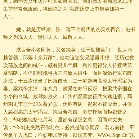
英，胸怀大义年迈挂帅又如佘太君。我们敬爱的周恩来总理
生前非常佩服她，将她称之为“我国历史上巾帼英雄第一
人”。
她，就是历经梁、陈、隋三个朝代的冼英冼百合，史书
称之为冼夫人、谯国夫人、诚敬夫人。
冼百合小名阿莫，又名冼英，生于世族豪门，“世为南
越首领，部落十余万家”，自幼追随父兄逞勇斗狠，经历过数
次部族之间的械斗，颇有男儿气概，稍长更得异人传授武艺
及韬略，不但能够挽弓执刀与敌人拼斗，而且深谙行军布阵
之法，十五岁便当了部落酋长，二十岁嫁与高凉太守冯宝为
妻。梁武帝太清二年八月，侯景在寿阳反叛，把梁武帝围在
小小的台城。救驾如救火，广州都督萧勃征兵火速赴援，高
州刺史李迁仕却久蓄异志，伪称有病，迟迟不肯应命，并派
人急召高凉太守冯宝。冼百合考虑，刺史托病而拒都督之
命，却积极地整屯兵马，显然有谋叛之意，因而对丈夫
说：“今刺史突然召你前往，必然是逼你同反，君若前往，不
啻是羊入虎口，不妨稍加等待，以观其变。WWw.lSqn.Cn”冼