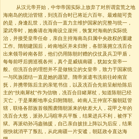
从汉元帝开始，中华帝国实际上放弃了对所谓蛮荒之地
海南岛的统治管辖，到洗百合时已将近六百年。最难能可贵
的是，身逢乱世，洗百合一直力主维护国家的完整与统一，
梁武帝时，她奏请在海南设立崖州，恢复对海南的实际统
治，并接受皇帝任命，亲自主持海南岛归属中央政权的重建
工作。隋朝建国后，岭南地区并未归附，各部落拥立冼百合
出来领导岭南各部，他们仍用陈朝封赠的仪仗及兵卫甲盾，
每每前呼后拥巡视各州，真个是威镇南疆，犹如女皇帝一
般。但洗百合的理想并不是做独立的女皇帝，致力于国家统
一与民族团结一直是她的愿望。隋帝派遣韦洗前往岭南宣
抚，并携带陈后主的亲笔书信，以及冼百合先前呈献给陈后
主的“扶南犀杖”作为信物，冼百合目睹犀杖，知道陈朝已经
灭亡，于是果断地率众归附隋朝。岭南人王仲宣不服朝廷管
辖，联络各部族首领围袭隋朝派来的钦差大人，花甲之年的
冼百合大怒，派孙儿冯暄率兵平叛，结果进兵不利，被俘下
狱。再派幼孙冯盎驰援，自己亲自披挂上阵以为后应，结果
很快就消平了叛乱，从此南疆一片安谧，朝廷政令直达海