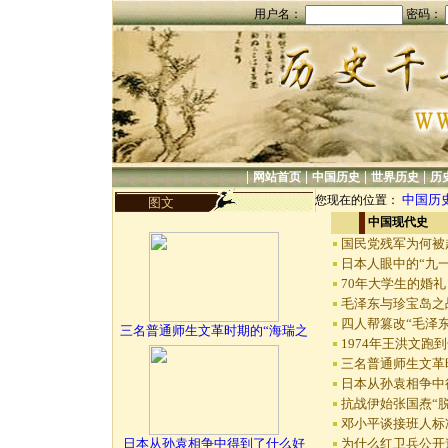
用户名：
密码：
|
|
|
|
网站首页
中国历史
世界历史
历
中国历
您现在的位置：
图文
中国现代史
国民党残军为何被
日本人眼中的“九
70年大学生的婚
毛泽东与珍宝岛之
四人帮篡改“毛泽
三名普通师生文革时期的“海瑞之
1974年王洪文跑
三名普通师生文革
日本从孙袁相争中
抗战伊始张国焘“
邓小平谈接班人标
日本从孙袁相争中得到了什么好
为什么红卫兵公开