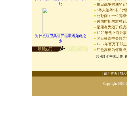
处
抗日战争时期的延
“粤人治粤”中广
公孙雨：一位劳模
民国时期的农村到
是康有为毁了戊戌
1970年代上海外
为什么红卫兵公开道歉者如此之
老百姓给中央领导
少
1957年百万干部
最新热门
红色高棉为何造成
共
483
个中国历史 首页
|
设为首页
|
加入
Copyright 2006-2