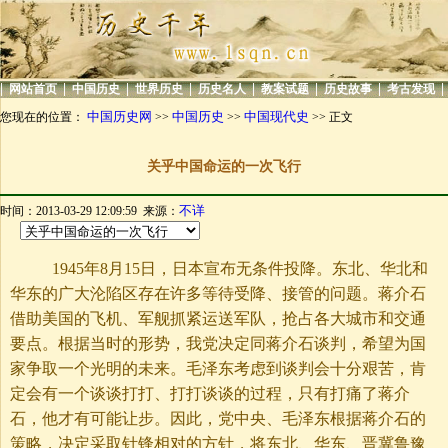
|
|
|
|
|
|
|
|
网站首页
中国历史
世界历史
历史名人
教案试题
历史故事
考古发现
中国历史网
中国历史
中国现代史
您现在的位置：
>>
>>
>> 正文
关乎中国命运的一次飞行
不详
时间：2013-03-29 12:09:59 来源：
1945年8月15日，日本宣布无条件投降。东北、华北和
华东的广大沦陷区存在许多等待受降、接管的问题。蒋介石
借助美国的飞机、军舰抓紧运送军队，抢占各大城市和交通
要点。根据当时的形势，我党决定同蒋介石谈判，希望为国
家争取一个光明的未来。毛泽东考虑到谈判会十分艰苦，肯
定会有一个谈谈打打、打打谈谈的过程，只有打痛了蒋介
石，他才有可能让步。因此，党中央、毛泽东根据蒋介石的
策略，决定采取针锋相对的方针，将东北、华东、晋冀鲁豫