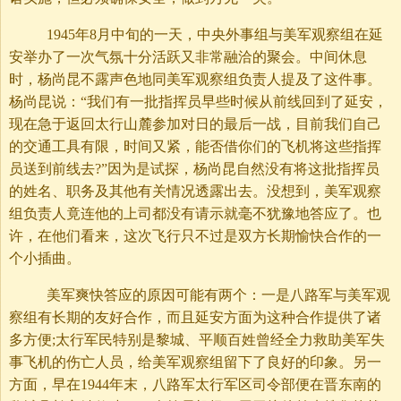
1945年8月中旬的一天，中央外事组与美军观察组在延
安举办了一次气氛十分活跃又非常融洽的聚会。中间休息
时，杨尚昆不露声色地同美军观察组负责人提及了这件事。
杨尚昆说：“我们有一批指挥员早些时候从前线回到了延安，
现在急于返回太行山麓参加对日的最后一战，目前我们自己
的交通工具有限，时间又紧，能否借你们的飞机将这些指挥
员送到前线去?”因为是试探，杨尚昆自然没有将这批指挥员
的姓名、职务及其他有关情况透露出去。没想到，美军观察
组负责人竟连他的上司都没有请示就毫不犹豫地答应了。也
许，在他们看来，这次飞行只不过是双方长期愉快合作的一
个小插曲。
美军爽快答应的原因可能有两个：一是八路军与美军观
察组有长期的友好合作，而且延安方面为这种合作提供了诸
多方便;太行军民特别是黎城、平顺百姓曾经全力救助美军失
事飞机的伤亡人员，给美军观察组留下了良好的印象。另一
方面，早在1944年末，八路军太行军区司令部便在晋东南的