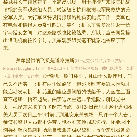
黎城县长宁镇修建了一个简易机场，用于接待前来搜集抗战
情报的美军观察组人员，转运被各抗日根据地军民救护的美
空军人员。太行军区特设情报联络处负责此项工作，美军也
有电台和情报人员常驻附近。美军飞机以前曾多次往返于长
宁与延安之间，对这条路线也比较熟悉。所以，当杨尚昆提
出借飞机前往长宁时，美军观察组就毫不犹豫地答应了下
来。
美军提供的飞机是道格拉斯
[注: 迈克尔·道格拉斯（英语：
Michael Douglas，1944年9月25日－）美国好莱坞知名一线电影演员，奥斯
运输机，舱门矮小，且由于长期使用，门
卡最佳男主角奖得主。]
已关不严实。飞机有两个螺旋桨，但起飞时需要靠人推动才
能启动发动机。机舱里的座位是简陋的铁架子，人坐在上面
直不起腰，抬不起头。由于这次空运非常危险，所以党中
央、毛泽东采取了许多防范措施。8月24日夜里才逐个通知相
关人员于次日上午9时前赶到延安东关机场，只许一个人去，
参谋和警卫人员都不许带，也不准其他同志送行。还要求叶
剑英和杨尚昆到机场亲自检查并组织登机，每个乘机者务必