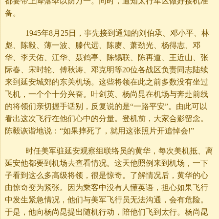
都要带上降落伞以防万一。同时，通知太行军区做好接机准
备。
1945年8月25日，事先接到通知的刘伯承、邓小平、林
彪、陈毅、薄一波、滕代远、陈赓、萧劲光、杨得志、邓
华、李天佑、江华、聂鹤亭、陈锡联、陈再道、王近山、张
际春、宋时轮、傅秋涛、邓克明等20位各战区负责同志陆续
来到延安城郊的东关机场。这些将领在此之前多数没有坐过
飞机，一个个十分兴奋。叶剑英、杨尚昆在机场与奔赴前线
的将领们亲切握手话别，反复说的是“一路平安”。由此可以
看出这次飞行在他们心中的分量。登机前，大家合影留念。
陈毅诙谐地说：“如果摔死了，就用这张照片开追悼会!”
时任美军驻延安观察组联络员的黄华，每次美机抵、离
延安他都要到机场去查看情况。这天他照例来到机场，一下
子看到这么多高级将领，很是惊奇。了解情况后，黄华的心
由惊奇变为紧张。因为乘客中没有人懂英语，担心如果飞行
中发生紧急情况，他们与美军飞行员无法沟通，会有危险。
于是，他向杨尚昆提出随机行动，陪他们飞到太行。杨尚昆