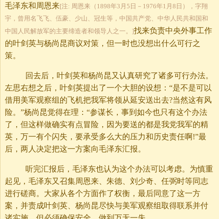
毛泽东和周恩来
[注: 周恩来（1898年3月5日－1976年1月8日），字翔
宇，曾用名飞飞、伍豪、少山、冠生等，中国共产党、中华人民共和国和
找来负责中央外事工作
中国人民解放军的主要缔造者和领导人之一。]
的叶剑英与杨尚昆商议对策，但一时也没想出什么可行之
策。
回去后，叶剑英和杨尚昆又认真研究了诸多可行办法。
左思右想之后，叶剑英提出了一个大胆的设想：“是不是可以
借用美军观察组的飞机把我军将领从延安送出去?当然这有风
险。”杨尚昆觉得在理：“参谋长，事到如今也只有这个办法
了，但这样做确实有点冒险，因为要送的都是我党我军的精
英，万一有个闪失，要承受多么大的压力和历史责任啊!”最
后，两人决定把这一方案向毛泽东汇报。
听完汇报后，毛泽东也认为这个办法可以考虑。为慎重
起见，毛泽东又召集周恩来、朱德、刘少奇、任弼时等同志
进行磋商。大家从各个方面作了权衡，最后同意了这一方
案，并责成叶剑英、杨尚昆尽快与美军观察组取得联系并付
诸实施，但必须确保安全，做到万无一失。