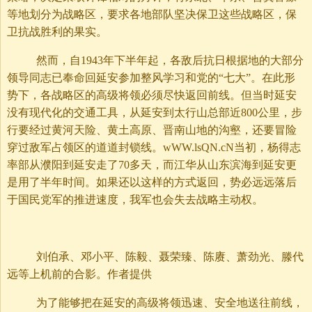
等地划分为战略区，要求各地部队坚决保卫这些战略区，保
卫抗战胜利的果实。
然而，自1943年下半年起，各敌后抗日根据地的大部分
领导同志已奉命回延安参加整风学习和党的“七大”。在此形
势下，各战略区的高级将领必须尽快返回前线。但当时延安
没有现代化的交通工具，从延安到太行山总部近800公里，步
行要经过黄河天险、黄土高原、晋南山地的沟壑，还要冒险
穿过敌军占领区的道道封锁线。wWW.lsQN.cN当初，杨得志
率部从濮阳到延安走了70多天，而江华从山东滨海到延安更
是用了半年时间。如果还以这样的方式返回，势必远远落后
于国民党军的推进速度，我军也会失去战略主动权。
刘伯承、邓小平、陈毅、聂荣臻、陈赓、萧劲光、滕代
远等上机前的合影。作者提供
为了能够把在延安的高级将领迅速、安全地送往前线，