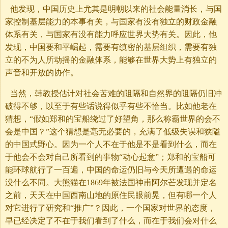
他发现，中国历史上尤其是明朝以来的社会能量消长，与国
家控制基层能力的本事有关，与国家有没有独立的财政金融
体系有关，与国家有没有能力呼应世界大势有关。因此，他
发现，中国要和平崛起，需要有缜密的基层组织，需要有独
立的不为人所动摇的金融体系，能够在世界大势上有独立的
声音和开放的协作。
当然，韩教授估计对社会苦难的阻隔和自然界的阻隔仍旧冲
破得不够，以至于有些话说得似乎有些不恰当。比如他老在
猜想，“假如郑和的宝船绕过了好望角，那么称霸世界的会不
会是中国？”这个猜想是毫无必要的，充满了低级失误和狭隘
的中国式野心。因为一个人不在于他是不是看到什么，而在
于他会不会对自己所看到的事物“动心起意”；郑和的宝船可
能环球航行了一百遍，中国的命运仍旧与今天所遭遇的命运
没什么不同。大熊猫在1869年被法国神甫阿尔芒发现并定名
之前，天天在中国西南山地的原住民眼前晃，但有哪一个人
对它进行了研究和“推广”？因此，一个国家对世界的态度，
早已经决定了不在于我们看到了什么，而在于我们会对什么