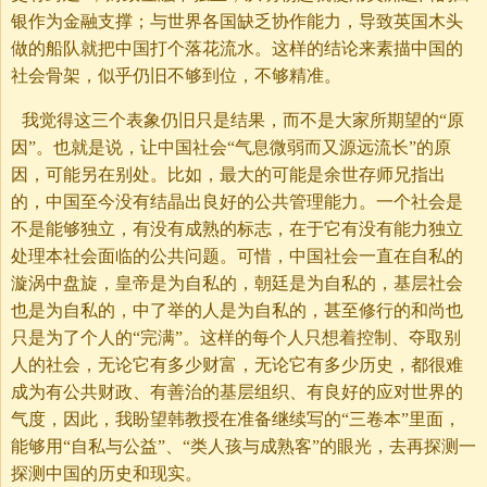
银作为金融支撑；与世界各国缺乏协作能力，导致英国木头
做的船队就把中国打个落花流水。这样的结论来素描中国的
社会骨架，似乎仍旧不够到位，不够精准。
我觉得这三个表象仍旧只是结果，而不是大家所期望的“原
因”。也就是说，让中国社会“气息微弱而又源远流长”的原
因，可能另在别处。比如，最大的可能是余世存师兄指出
的，中国至今没有结晶出良好的公共管理能力。一个社会是
不是能够独立，有没有成熟的标志，在于它有没有能力独立
处理本社会面临的公共问题。可惜，中国社会一直在自私的
漩涡中盘旋，皇帝是为自私的，朝廷是为自私的，基层社会
也是为自私的，中了举的人是为自私的，甚至修行的和尚也
只是为了个人的“完满”。这样的每个人只想着控制、夺取别
人的社会，无论它有多少财富，无论它有多少历史，都很难
成为有公共财政、有善治的基层组织、有良好的应对世界的
气度，因此，我盼望韩教授在准备继续写的“三卷本”里面，
能够用“自私与公益”、“类人孩与成熟客”的眼光，去再探测一
探测中国的历史和现实。