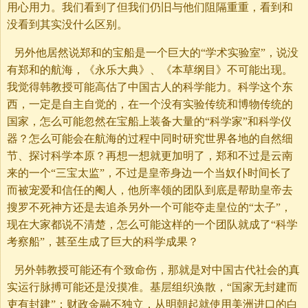
用心用力。我们看到了但我们仍旧与他们阻隔重重，看到和
没看到其实没什么区别。
另外他居然说郑和的宝船是一个巨大的“学术实验室”，说没
有郑和的航海，《永乐大典》、《本草纲目》不可能出现。
我觉得韩教授可能高估了中国古人的科学能力。科学这个东
西，一定是自主自觉的，在一个没有实验传统和博物传统的
国家，怎么可能忽然在宝船上装备大量的“科学家”和科学仪
器？怎么可能会在航海的过程中同时研究世界各地的自然细
节、探讨科学本原？再想一想就更加明了，郑和不过是云南
来的一个“三宝太监”，不过是皇帝身边一个当奴仆时间长了
而被宠爱和信任的阉人，他所率领的团队到底是帮助皇帝去
搜罗不死神方还是去追杀另外一个可能夺走皇位的“太子”，
现在大家都说不清楚，怎么可能这样的一个团队就成了“科学
考察船”，甚至生成了巨大的科学成果？
另外韩教授可能还有个致命伤，那就是对中国古代社会的真
实运行脉搏可能还是没摸准。基层组织涣散，“国家无封建而
吏有封建”；财政金融不独立，从明朝起就使用美洲进口的白