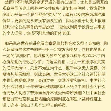
然而时不时地觉得余师兄说的很有些道理，尤其是当我开始
观察中国历史上的各种“公共服务”设施和事件时，我惊异地
发现几乎每一个肢节都是“类人”的，略有涉及的极为幼稚和
偶然，更多的是从来没有涉及过的，因此不但于历史上很难
找到讨论公共事务的奇思妙想，很难找到勇于投身公共事务
的个人记录，也找不到其他的群体表征。
如果说余世存的讲座及文章是偏颇和突发又得了真知的，那
么韩毓海的这本书同样带有一定突发和勇猛，同样也呈现了
一定的“真知相”。他以极为独立的思考力和穿透力写出了内
心所察觉的“历史真相”。而这些真相，过去一直漂浮在真实
的汪洋大海中，只是不知道为什么，数千年来无人觉察。韩
毓海从基层组织、财政金融、世界大势这三个社会运转的基
本骨架去观察现在，参想过去，穿透迷雾和假相。中国社会
为什么能够几千年来苟延残喘却绵延不绝？中国社会为什么
给无数人制造了苦难而自身不被受难者所推翻？让中国社会
频繁出现动荡和血腥场面的原因到底在哪里？某种程度上
说，这本书给出了几个过得去的答案。