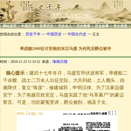
|
|
|
|
|
|
|
|
网站首页
中国历史
世界历史
历史名人
历史教案
历史故事
考古发现
历史千年
中国历史
中国古代史
您现在的位置：
>>
>>
>> 正文
率战舰2000征讨安南的东汉马援 为何死后爵位被夺
海南日报
时间：2010-11-23 11:14:32 来源：
核心提示：
建武十七年冬月，马援官拜伏波将军，率楼船二
千余艘、战士二万余人出征交阯。大兵到处，土人翘头，凶
顽降伏，复立“珠崖”，修建城郭，申明汉律。为了汉家边疆
安宁，为了南越百姓安定，马援实践了他“马革裹尸”的豪迈
誓言。可是，功臣蒙冤受谤，爵位被削，祸及子女。