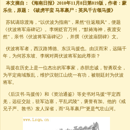
本文摘自：《海南日报》2010年11月8日第019版，作者：蒙
乐生，原题：《破虏平蛮 马革裹尸：英风千古颂马援》
苏轼谪琼渡海，“以伏波为指南”，果然“往返顺风”，便题
《伏波将军庙碑记》。李纲贬官万州，“默祷海神，夜渡安
然”，亲书《伏波将军庙碑记》，并撰《伏波庙阴碑》文。
伏波将军者，西汉路博德、东汉马援也。由汉而宋，远隔千
年，为何苏东坡、李纲对两伏波将军如此尊崇？
马援在历史上是一位杰出的军事家，赤胆忠诚，智勇双全，
为平定南域叛乱，维护汉朝江山统一有功，被朝廷封为伏波
将军。
《后汉书·马援传》和《资治通鉴》等史书对马援“平定西
羌，远征交趾，驻军边塞，平乱武陵”，褒誉有加。他的《戒
兄子严、敦书》发人深省，而“马革裹尸”更是气壮山河。