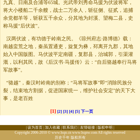
九真、日南及合浦等65城。光武帝刘秀命马援为伏波将军，
将大小楼船二千余艘，战士二万余人，斩征侧、征贰，追捕
余党都羊等，斩获五千余众，分其地为封溪、望梅二县，史
称马援“后伏波”。
汉两伏波，有功德于岭南之民。《琼州府志·路博德》载：
南越蛮荒之地，秦虽置通吏，旋复为彝，邳离开九郡，其地
始入中国版图。马伏波平定南疆，复郡县，治城郭，引渠灌
溉，以利其民，故《后汉书·马援传》云：“自后骆越奉行马将
军故事”。
“骆越”，秦汉时岭南的别称；“马将军故事”即“消除民族分
裂，结束地方割据，促进国家统一，维护社会安定”的天下大
事，是老百姓
[1]
[2]
[3]
[4]
[5]
下一页
|
设为首页
|
加入收藏
|
联系我们
|
友情链接
|
版权申明
|
Copyright 2006-2010 © www.lsqn.cn www.lsqnw.com All rights reserved
历史千年
版权所有