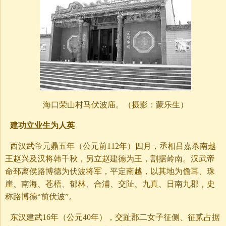
海口荣山村马伏波庙。（摄影：蒙乐生）
建功立业生为人英
西汉武帝元鼎五年（公元前112年）四月，丞相吕嘉杀南越
王赵兴及汉将韩千秋，另立赵建德为王，割据岭南。汉武帝
命邳离侯路博德为伏波将军，平定南越，以其地为儋耳、珠
崖、南海、苍梧、郁林、合浦、交阯、九真、日南九郡，史
称路博德“前伏波”。
东汉建武16年（公元40年），交趾郡二女子征侧、征贰占据