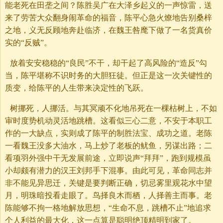
能老死在田垄之间？陈胜吴广在大泽乡起义的一声惊雷，送
来了劳苦大众翻身闹革命的福音，陈平心急火燎地告别桑梓
之地，义无反顾地奔赴临济，在魏王咎麾下做了一名货真价
实的“反贼”。
放着安安稳稳的“良民”不干，却干起了高风险的“造反”勾
当，陈平堪称不识时务的大胆狂徒。但正是这一次关键性的
质变，给陈平的人生带来决定性的飞跃。
树挪死，人挪活。与其冥顽不化地吊死在一棵枯树上，不如
审时度势机动灵活地跳槽。这看似三心二意，不安于本职工
作的一大缺点，实则成了陈平的制胜法宝、成功之道。老陈
一看魏王没多大油水，马上炒了老板的鱿鱼，另谋出路；二
看项羽外强中干无发展前途，立即说声“拜拜”，跑到规模虽
小却颇有潜力的汉王刘邦手下混事。由此可见，革命同志并
非不能见异思迁，关键是要判断正确，切忌雾里观花水中望
月，明珠暗投看走眼了。鸟择良木而栖，人择善主而事。老
陈能够不拘一格地解放思想，“生命不息，跳槽不止”地追求
个人利益的最大化，这一点算是聪明绝顶精明到家了。