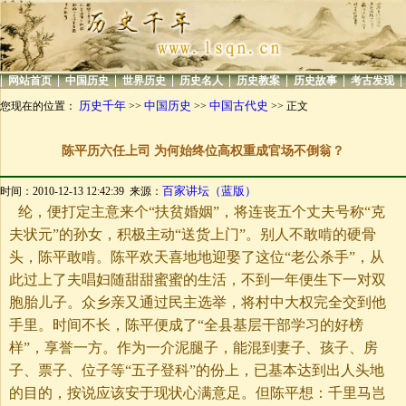
|
|
|
|
|
|
|
|
网站首页
中国历史
世界历史
历史名人
历史教案
历史故事
考古发现
历史千年
中国历史
中国古代史
您现在的位置：
>>
>>
>> 正文
陈平历六任上司 为何始终位高权重成官场不倒翁？
百家讲坛（蓝版）
时间：2010-12-13 12:42:39 来源：
纶，便打定主意来个“扶贫婚姻”，将连丧五个丈夫号称“克
夫状元”的孙女，积极主动“送货上门”。别人不敢啃的硬骨
头，陈平敢啃。陈平欢天喜地地迎娶了这位“老公杀手”，从
此过上了夫唱妇随甜甜蜜蜜的生活，不到一年便生下一对双
胞胎儿子。众乡亲又通过民主选举，将村中大权完全交到他
手里。时间不长，陈平便成了“全县基层干部学习的好榜
样”，享誉一方。作为一介泥腿子，能混到妻子、孩子、房
子、票子、位子等“五子登科”的份上，已基本达到出人头地
的目的，按说应该安于现状心满意足。但陈平想：千里马岂