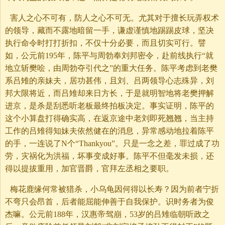
害人之心不可有，防人之心不可无。尤其对于擅长玩弄权术
的领导，藏而不露地暗留一手，谦虚谨慎地踢踢皮球，坚决
执行命令时打打折扣，不仅十分必要，而且切实可行。譬
如，公元前195年，陈平与周勃奉刘邦密令，赴前线执行“就
地立斩樊哙，由周勃夺引代之”的重大任务。陈平考虑到老樊
系吕雉的亲妹夫，居功甚伟，且刘、吕两领导心志殊异，刘
邦大限将近，而吕雉却来日方长，于是就明智地将老樊押解
进京，是杀是刮悉听老板最终拍板决定。事实证明，陈平的
这个小算盘打得确实高，在返京途中老刘即死翘翘，当主持
工作的吕雉得知妹夫依然健在的消息，异常感动地拉着陈平
的手，一连说了N个“Thankyou”。只是一念之差，罪过成了功
劳，灾祸化为洪福，坏事变成好事。陈平不但毫发未损，还
得以提拔重用，加官晋爵，官拜左丞相之要职。
梅花鹿缘何常被猎杀，小乌龟因何得以长寿？因为前者宁折
不弯只会昂首，后者能屈能伸善于自我保护。识时务者为俊
杰嘛。公元前188年，汉惠帝驾崩，53岁的吕雉临朝听政之