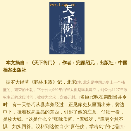
本文摘自：《天下衙门》，作者：完颜绍元，出版社：中国
档案出版社
据罗大经著《鹤林玉露》记，北宋
[注: 北宋是中国历史上一个强
盛的、繁荣的王朝。它于公元960年由宋太祖赵匡胤建立，到公元1127年政
名臣张咏在崇阳当县令
权南迁的这段时间，被称为北宋，定都开封。]
时，有一天恰巧从县库旁经过，正见库吏从里面出来，鬓边
巾下，挂着枚亮晶晶的东西，引起了他的注意。仔细一看，
是枚大钱。“这是什么？”张咏质问。“库钱呀，”库吏全然不
惧，如实回答。没料到这位自小“喜任侠，学击剑”的七品
[注: