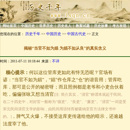
|
|
|
|
|
|
|
|
网站首页
中国历史
世界历史
历史名人
教案试题
历史故事
考古发现
历史千年
中国历史
中国古代史
您现在的位置：
>>
>>
>> 正文
揭秘“当官不如为娼 为娼不如从良”的真实含义
不详
时间：2011-07-11 10:18:44 来源：
核心提示：
何以这位管库吏如此有恃无恐呢？官场有
谚：“当官不如为娼”，“娼”作仓库之“仓”的谐音用；管库吃
库，那可是公开的秘密呀；而且照例都是老爷和小吏合伙着
吃，偏偏张咏又想当清官
[注: 简介其实，“清官”称谓本就起于民间。
在二十四史中，对好官一般称为“循吏”、“良吏”、“廉吏”。“清官”一词是受
宋元民间清官文学的影响，由民间用语转而被吸纳至官方法律文书中
，脾气又火爆，不接受这库吏传递给他的暗示，还逾越
的。]
法度宰了他。