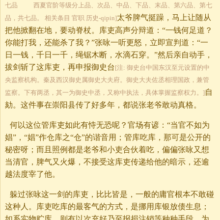
七品 西夏官阶等级分上品、次品、中品、下品、末品、第六品、第七
太爷脾气挺躁，马上让随从
品，共七品。 相关条目 官职 历史-qipin]
把他掀翻在地，要动脊杖。库吏高声分辩道：“一钱何足道？
你能打我，还能杀了我？”张咏一听更怒，立即宣判道：“一
日一钱，千日一千，绳锯木断，水滴石穿。”然后亲自动手，
拔剑斩了这库吏，再申报御史台
[注: 御史台中国东汉至元设置的中
央监察机构。秦及西汉御史属御史大夫府。御史大夫佐丞相理国政，兼管
自
监察。下有两丞，其一为御史中丞，又称中执法，具体掌握监察权力。]
劾。这件事在崇阳县传了好多年，都说张老爷敢动真格。
何以这位管库吏如此有恃无恐呢？官场有谚：“当官不如为
娼”，“娼”作仓库之“仓”的谐音用；管库吃库，那可是公开的
秘密呀；而且照例都是老爷和小吏合伙着吃，偏偏张咏又想
当清官，脾气又火爆，不接受这库吏传递给他的暗示，还逾
越法度宰了他。
躲过张咏这一剑的库吏，比比皆是，一般的庸官根本不敢碰
这种人。库吏吃库的最客气的方式，是挪用库银放债生息；
如系实物贮库，则有以次充好乃至报损注销等种种手段。为