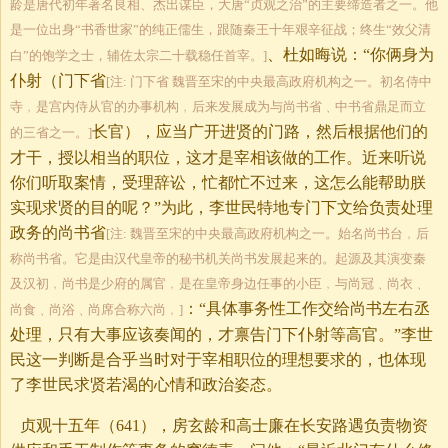
龄是唐代初年著名良相、杰出谋臣，大唐“贞观之治”的主要缔造者之一。他
是一位出身“书香世家”的纯正儒生，跟随秦王十年艰辛征战；终生“效父清
、杜如晦说：“你俩身为
白”的饱学之士，辅佐太宗二十载稳任首宰。]
仆射（门下省
[注: 门下省 魏晋至宋的中央最高政府机构之一。初名侍中
寺﹐是宫内侍从官的办事机构﹐后来发展成为与尚书省﹑中书省鼎足而立
长官），应当广开进贤的门路，然后根据他们的
的三省之一。]
才干，授以相当的职位，这才是宰相该做的工作。近来听说
你们听取案情，受理辞讼，忙都忙不过来，这怎么能帮助朕
实现求贤的目的呢？”为此，李世民特地专门下文给负责处理
政务的尚书省
[注: 魏晋至宋的中央最高政府机构之一。始名尚书台﹐后
称尚书省。它是由汉代皇帝的秘书机关尚书发展起来的。起源及其演变秦
及汉初﹐尚书是少府的属官﹐是在皇帝身边任事的小臣﹐与尚冠﹑尚衣﹑
：“具体事务性工作交给尚书左右丞
尚食﹑尚浴﹑尚席合称六尚﹐]
处理，只有大事应该奏闻的，才禀告门下仆射等高官。”李世
民这一判断是合乎当时对于宰相职位的理想要求的，也体现
了李世民求贤若渴的心情和政治姿态。
贞观十五年（641），房玄龄和高士廉在长安路遇负责物资