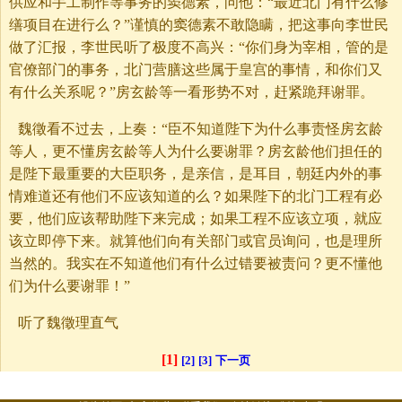
供应和手工制作等事务的窦德素，问他：“最近北门有什么修
缮项目在进行么？”谨慎的窦德素不敢隐瞒，把这事向李世民
做了汇报，李世民听了极度不高兴：“你们身为宰相，管的是
官僚部门的事务，北门营膳这些属于皇宫的事情，和你们又
有什么关系呢？”房玄龄等一看形势不对，赶紧跪拜谢罪。
魏徵看不过去，上奏：“臣不知道陛下为什么事责怪房玄龄
等人，更不懂房玄龄等人为什么要谢罪？房玄龄他们担任的
是陛下最重要的大臣职务，是亲信，是耳目，朝廷内外的事
情难道还有他们不应该知道的么？如果陛下的北门工程有必
要，他们应该帮助陛下来完成；如果工程不应该立项，就应
该立即停下来。就算他们向有关部门或官员询问，也是理所
当然的。我实在不知道他们有什么过错要被责问？更不懂他
们为什么要谢罪！”
听了魏徵理直气
[1]
[2]
[3]
下一页