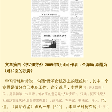
文章摘自《学习时报》2009年5月4日 作者：金海民 原题为
《君和臣的职责》
学习雷锋时常说一句话“做革命机器上的螺丝钉”，其中一个
意思是做好自己本职工作。这个道理，李世民
[注: 唐太宗李世
民，是唐朝第二位皇帝，他名字的意思是“济世安民”。汉族，陇西成纪人，
也
祖籍赵郡隆庆(今邢台市隆尧县），政治家、军事家、书法家、诗人。]
懂。《资治通鉴》贞观三年（629），李世民对房玄龄
[注: 房玄