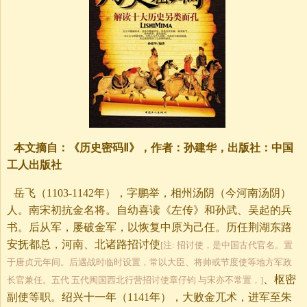
本文摘自：《历史密码Ⅱ》，作者：孙建华，出版社：中国
工人出版社
岳飞（1103-1142年），字鹏举，相州汤阴（今河南汤阴）
人。南宋初抗金名将。自幼喜读《左传》和孙武、吴起的兵
书。后从军，屡破金军，以恢复中原为己任。历任荆湖东路
安抚都总，河南、北诸路招讨使
[注: 招讨使，是中国古代官名。置
于唐贞元年间。后遇战时临时设置，常以大臣、将帅或节度使等地方军政
、枢密
长官兼任。五代 五代闽国西北行营招讨使章仔钧 与宋亦不常置，]
副使等职。绍兴十一年（1141年），大败金兀术，进军至朱