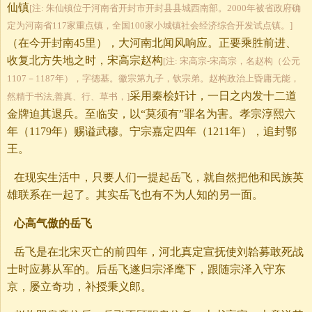
仙镇
[注: 朱仙镇位于河南省开封市开封县县城西南部。2000年被省政府确
定为河南省117家重点镇，全国100家小城镇社会经济综合开发试点镇。]
（在今开封南45里），大河南北闻风响应。正要乘胜前进、
收复北方失地之时，宋高宗赵构
[注: 宋高宗-宋高宗，名赵构（公元
1107－1187年），字德基。徽宗第九子，钦宗弟。赵构政治上昏庸无能，
采用秦桧奸计，一日之内发十二道
然精于书法,善真、行、草书，]
金牌迫其退兵。至临安，以“莫须有”罪名为害。孝宗淳熙六
年（1179年）赐谥武穆。宁宗嘉定四年（1211年），追封鄂
王。
在现实生活中，只要人们一提起岳飞，就自然把他和民族英
雄联系在一起了。其实岳飞也有不为人知的另一面。
心高气傲的岳飞
岳飞是在北宋灭亡的前四年，河北真定宣抚使刘韐募敢死战
士时应募从军的。后岳飞遂归宗泽麾下，跟随宗泽入守东
京，屡立奇功，补授秉义郎。