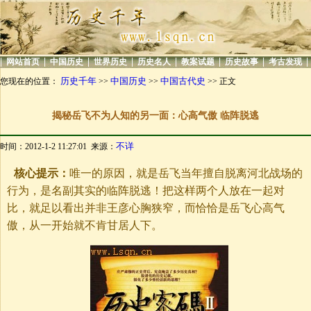
|
|
|
|
|
|
|
|
网站首页
中国历史
世界历史
历史名人
教案试题
历史故事
考古发现
历史千年
中国历史
中国古代史
您现在的位置：
>>
>>
>> 正文
揭秘岳飞不为人知的另一面：心高气傲 临阵脱逃
不详
时间：2012-1-2 11:27:01 来源：
核心提示：
唯一的原因，就是岳飞当年擅自脱离河北战场的
行为，是名副其实的临阵脱逃！把这样两个人放在一起对
比，就足以看出并非王彦心胸狭窄，而恰恰是岳飞心高气
傲，从一开始就不肯甘居人下。