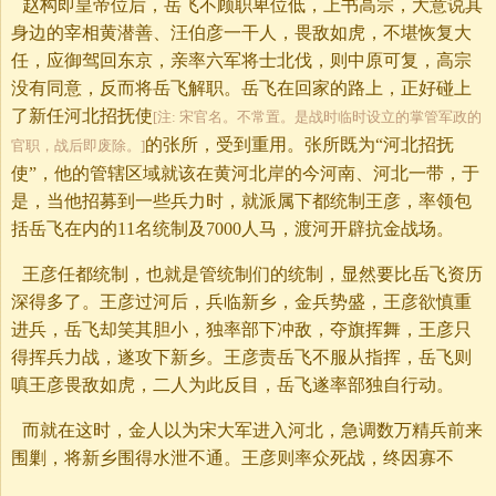
赵构即皇帝位后，岳飞不顾职卑位低，上书高宗，大意说其
身边的宰相黄潜善、汪伯彦一干人，畏敌如虎，不堪恢复大
任，应御驾回东京，亲率六军将士北伐，则中原可复，高宗
没有同意，反而将岳飞解职。岳飞在回家的路上，正好碰上
了新任河北招抚使
[注: 宋官名。不常置。是战时临时设立的掌管军政的
的张所，受到重用。张所既为“河北招抚
官职，战后即废除。]
使”，他的管辖区域就该在黄河北岸的今河南、河北一带，于
是，当他招募到一些兵力时，就派属下都统制王彦，率领包
括岳飞在内的11名统制及7000人马，渡河开辟抗金战场。
王彦任都统制，也就是管统制们的统制，显然要比岳飞资历
深得多了。王彦过河后，兵临新乡，金兵势盛，王彦欲慎重
进兵，岳飞却笑其胆小，独率部下冲敌，夺旗挥舞，王彦只
得挥兵力战，遂攻下新乡。王彦责岳飞不服从指挥，岳飞则
嗔王彦畏敌如虎，二人为此反目，岳飞遂率部独自行动。
而就在这时，金人以为宋大军进入河北，急调数万精兵前来
围剿，将新乡围得水泄不通。王彦则率众死战，终因寡不