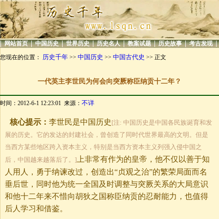
|
|
|
|
|
|
|
|
网站首页
中国历史
世界历史
历史名人
教案试题
历史故事
考古发现
历史千年
中国历史
中国古代史
您现在的位置：
>>
>>
>> 正文
一代英主李世民为何会向突厥称臣纳贡十二年？
不详
时间：2012-6-1 12:23:01 来源：
核心提示：
李世民是中国历史
[注: 中国历史是中国各民族诞育和发
展的历史。它的发达的封建社会，曾创造了同时代世界最高的文明。但是
当西方某些地区跨入资本主义，特别是当西方资本主义列强入侵中国之
上非常有作为的皇帝，他不仅以善于知
后，中国越来越落后了。]
人用人，勇于纳谏改过，创造出“贞观之治”的繁荣局面而名
垂后世，同时他为统一全国及时调整与突厥关系的大局意识
和他十二年来不惜向胡狄之国称臣纳贡的忍耐能力，也值得
后人学习和借鉴。