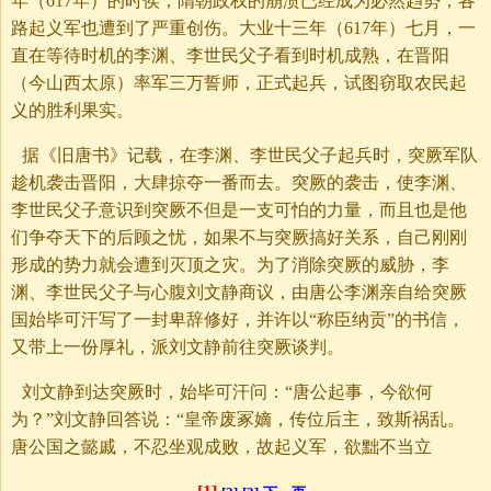
年（617年）的时侯，隋朝政权的崩溃已经成为必然趋势，各
路起义军也遭到了严重创伤。大业十三年（617年）七月，一
直在等待时机的李渊、李世民父子看到时机成熟，在晋阳
（今山西太原）率军三万誓师，正式起兵，试图窃取农民起
义的胜利果实。
据《旧唐书》记载，在李渊、李世民父子起兵时，突厥军队
趁机袭击晋阳，大肆掠夺一番而去。突厥的袭击，使李渊、
李世民父子意识到突厥不但是一支可怕的力量，而且也是他
们争夺天下的后顾之忧，如果不与突厥搞好关系，自己刚刚
形成的势力就会遭到灭顶之灾。为了消除突厥的威胁，李
渊、李世民父子与心腹刘文静商议，由唐公李渊亲自给突厥
国始毕可汗写了一封卑辞修好，并许以“称臣纳贡”的书信，
又带上一份厚礼，派刘文静前往突厥谈判。
刘文静到达突厥时，始毕可汗问：“唐公起事，今欲何
为？”刘文静回答说：“皇帝废冢嫡，传位后主，致斯祸乱。
唐公国之懿戚，不忍坐观成败，故起义军，欲黜不当立