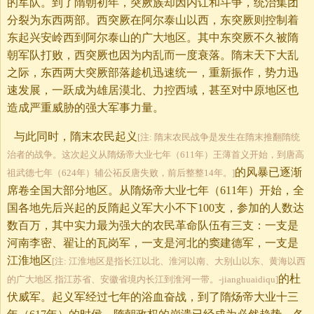
的军队。到了隋朝初年，突厥族却因内讧和斗争，统治集团
分裂为东西两部。西突厥在阿尔泰山以西，东突厥则控制着
东起兴安岭西到阿尔泰山的广大地区。其中东突厥不久被隋
朝军队打败，西突厥也因为内乱而一度衰落。隋末天下大乱
之际，东西两大突厥部落趁机迅速统一，重新振作，势力迅
速发展，一跃成为雄居漠北、力控西域，甚至对中原地区也
造成严重威胁的强大军事力量。
与此同时，隋末农民起义
[注: 隋末农民战争是发生在隋末推翻隋统
治者的战争。这次起义从隋炀帝大业七年（611年）王薄首义开始，到唐高
的风暴已逐渐
祖武德七年（624年）辅公祏反唐失败，前后整整14年。]
席卷全国大部分地区。从隋炀帝大业七年（611年）开始，全
国各地先后兴起的反隋起义军大小不下100支，参加的人数达
数百万，其中实力最为强大的农民革命队伍有三支：一支是
河南李密、翟让的瓦岗军，一支是河北的窦建德军，一支是
江淮地区
[注: 江淮地区是指长江以北、淮河以南、大别山以东、黄海以西
的杜
的广大地区.指江苏省、安徽省境内长江到淮河一带。-jianghuaidiqu]
伏威军。起义军经过七年的浴血奋战，到了隋炀帝大业十三