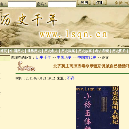
会员中
名：
密码：
|
|
|
|
|
|
|
|
首页
中国历史
世界历史
历史名人
历史教案
历史故事
考古发现
历史图片
历史千年
中国历史
中国古代史
您现在的位置：
>>
>>
>> 正文
亲
北齐英主高演因毒杀亲侄后竟被自己活活
欢
不详
时间：2011-02-08 21:19:32 来源：
爱
：
华
一
运