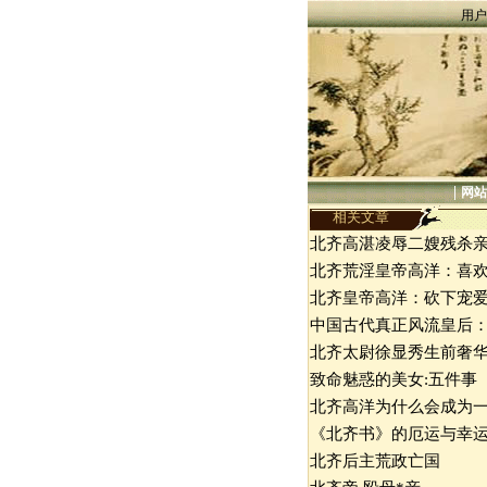
用户
|
网站
相关文章
北齐高湛凌辱二嫂残杀
北齐荒淫皇帝高洋：喜
北齐皇帝高洋：砍下宠
中国古代真正风流皇后
北齐太尉徐显秀生前奢
致命魅惑的美女:五件事
北齐高洋为什么会成为
《北齐书》的厄运与幸
北齐后主荒政亡国