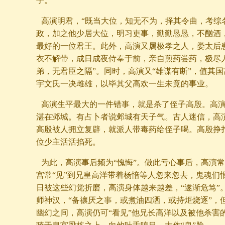
子。
高演明君，“既当大位，知无不为，择其令曲，考综
政，加之他少居大位，明习吏事，勤勤恳恳，不酗酒
最好的一位君王。此外，高演又属极孝之人，娄太后
衣不解带，成日成夜侍奉于前，亲自煎药尝药，极尽
弟，无君臣之隔”。同时，高演又“雄谋有断”，值其
宇文氏一决雌雄，以毕其父高欢一生未竟的事业。
高演生平最大的一件错事，就是杀了侄子高殷。高
湛在邺城。有占卜者说邺城有天子气。古人迷信，高
高殷被人拥立复辟，就派人带毒药给侄子喝。高殷挣
位少主活活掐死。
为此，高演事后频为“愧悔”。做此亏心事后，高演
宫常“见”到兄皇高洋带着杨愔等人忽来忽去，鬼魂们
日被这些幻觉折磨，高演身体越来越差，“遂渐危笃”
师神汉，“备禳厌之事，或煮油四洒，或持炬烧逐”，
幽幻之间，高演仍可“看见”他兄长高洋以及被他杀害