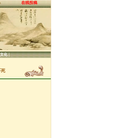
在线投稿
心
|
文化
吓死