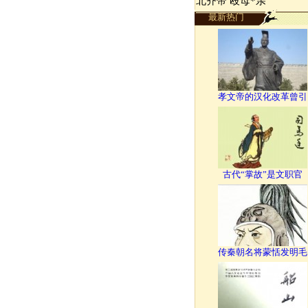
北齐帝 殴母*亲
最新热门
孝文帝的汉化改革曾引
古代“掌故”是文职官
传秦朝名将蒙恬发明毛