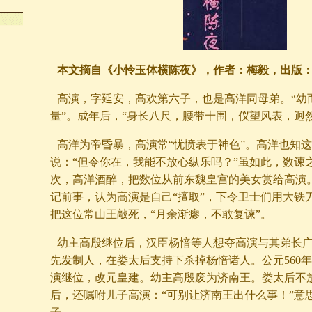
本文摘自《小怜玉体横陈夜》，作者：梅毅，出版
高演，字延安，高欢第六子，也是高洋同母弟。“幼
量”。成年后，“身长八尺，腰带十围，仪望风表，迥
高洋为帝昏暴，高演常“忧愤表于神色”。高洋也知
说：“但令你在，我能不放心纵乐吗？”虽如此，数谏
次，高洋酒醉，把数位从前东魏皇宫的美女赏给高演
记前事，认为高演是自己“擅取”，下令卫士们用大铁
把这位常山王敲死，“月余渐瘳，不敢复谏”。
幼主高殷继位后，汉臣杨愔等人想夺高演与其弟长
先发制人，在娄太后支持下杀掉杨愔诸人。公元560
演继位，改元皇建。幼主高殷废为济南王。娄太后不
后，还嘱咐儿子高演：“可别让济南王出什么事！”意