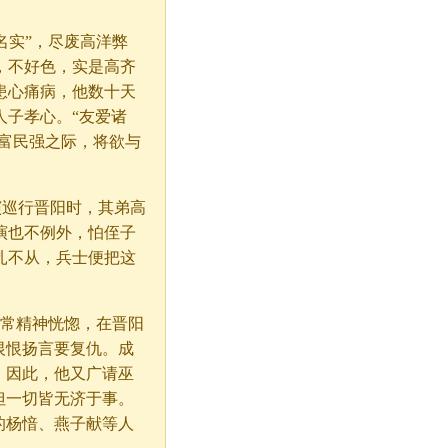
名实”，尽废高洋弊
，不好色，实是高齐
患心痛病，他数十天
人子孝心。“友爱诸
国富民强之际，将欲与
演巡行晋阳时，其弟高
演也不例外，怕侄子
扎不从，兵士便把这
常常精神恍惚，在晋阳
恨恨扬言要复仇。成
。因此，他又广请巫
但一切皆无济于事。
的杨愔、燕子献等人