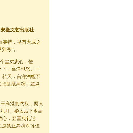
：安徽文艺出版社
而英特，早有大成之
然独秀”。
这个皇弟忠心，便
之下，高洋也怒。一
。转天，高洋酒醒不
刀把乱敲高演，差点
广王高湛的兵权，两人
年九月，娄太后下令高
放心，登基典礼过
思是禁止高演杀掉侄