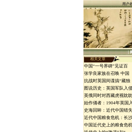
用户
|
相关文章
中国“一号界碑”见证百
张学良家族在召唤 中国
抗战时英国间谍搞“藏独
图说历史：英国军队入
英俄同时对西藏虎视眈
始作俑者：1904年英国
史海回眸：近代中国错
近代中国粮食危机：长
中国近代史上的粮食危