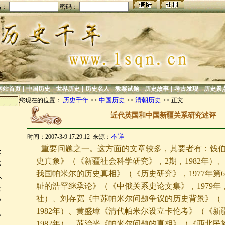
名：
密码：
|
|
|
|
|
|
|
网站首页
中国历史
世界历史
历史名人
教案试题
历史故事
考古发现
历史景
历史千年
中国历史
清朝历史
您现在的位置：
>>
>>
>> 正文
近代英国和中国新疆关系研究述评
不详
时间：2007-3-9 17:29:12 来源：
重要问题之一。这方面的文章较多，其要者有：钱
侵
史真象》（《新疆社会科学研究》，2期，1982年）
眈
我国帕米尔的历史真相》（《历史研究》，1977年第
入
耻的浩罕继承论》（《中俄关系史论文集》，1979年
失
社）、刘存宽《中苏帕米尔问题争议的历史背景》（
沙
1982年）、黄盛璋《清代帕米尔设立卡伦考》（《新
机
1982年）、苏治光《帕米尔问题的真相》（《西北民族