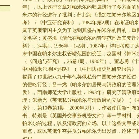
年），以上这些文章对帕米尔的归属进行了多方面的
米尔的行径进行了批判；苏北海《强加在帕米尔地区
考》（《中亚研究资料》，1984年第2期）在考证帕
露了英俄帝国主义为了达到其侵占帕米尔的目的，重
文名字；黄盛璋《清代在帕米尔的管辖范围及其变迁
料》，3-4期，1986年；1-2期，1987年）详细考察了
末中国在帕米尔主权管辖范围的变迁；赵国材《帕米
（《问题与研究》，26卷1期，1986年）、董志勇《
中国帕米尔地区述略》（《中国边疆史地研究报告》，1辑
揭露了19世纪八九十年代英俄私分中国帕米尔的经过
的侵略行径；吕一燃《帕米尔的居民与清政府的管理
发》，西南师范大学出版社，1993年）研究了清政府
理；朱新光《英俄私分帕米尔与清政府的立场》（《
究》，第10卷第1期，2000年3月），作者使用新刊
书，特别是《英国外交事务机密文件》等一手材料，
帕米尔的过程，以及清政府的立场。以上这些文章或
重点，或以英俄争夺并瓜分帕米尔为出发点，论述了
过程。