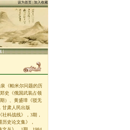
设为首页
|
加入收藏
|
点
伯泉《帕米尔问题的历
、郑史《俄国武装占领
6期）、黄盛璋《驳无
，甘肃人民出版
《社科战线》，3期，
疆历史论文集》，
文丛》，1期，1984