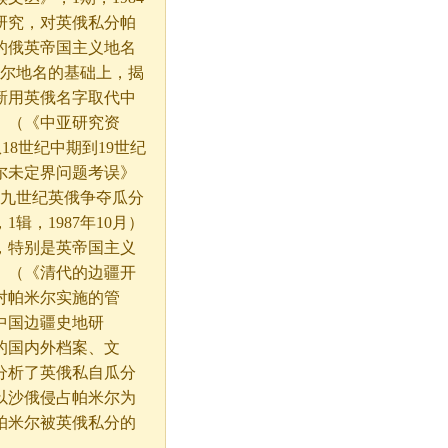
研究，对英俄私分帕
的俄英帝国主义地名
米尔地名的基础上，揭
新用英俄名字取代中
》（《中亚研究资
从18世纪中期到19世纪
尔未定界问题考误》
十九世纪英俄争夺瓜分
，1987年10月）
，特别是英帝国主义
》（《清代的边疆开
对帕米尔实施的管
中国边疆史地研
布的国内外档案、文
分析了英俄私自瓜分
以沙俄侵占帕米尔为
帕米尔被英俄私分的