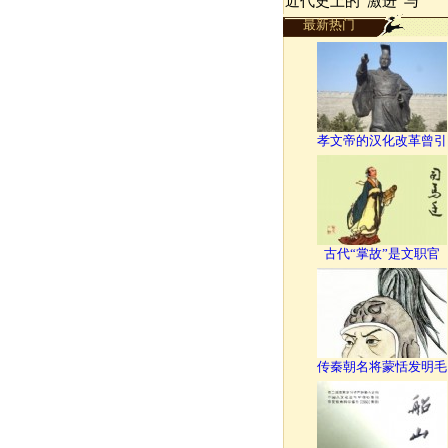
近代史上的“激进”与“
最新热门
孝文帝的汉化改革曾引
古代“掌故”是文职官
传秦朝名将蒙恬发明毛