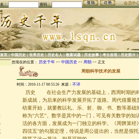
会员中
名：
密码：
|
|
|
|
|
|
|
|
首页
中国历史
世界历史
历史名人
教案试题
历史故事
考古发现
历史图片
历史千年
中国历史
周朝
您现在的位置：
>>
>>
>> 正文
周朝科学技术的发展
不详
时间：2010-11-17 00:53:26 来源：
历史
在社会生产力发展的基础上，西周时期的科
新成就，为后来的科学发展开拓了道路。周代很重视
幼童开始，就要教以礼、乐、射、御、书、数等基础
称为“六艺”。数学是其中的一门，可见有关数学的知
不
活的各方面，发展成为一门独立的科学。《周髀算经
善
四弦五”的勾股定理，传说是周公提出的，当然是假
范
萌芽了这一算法，则是可能的。