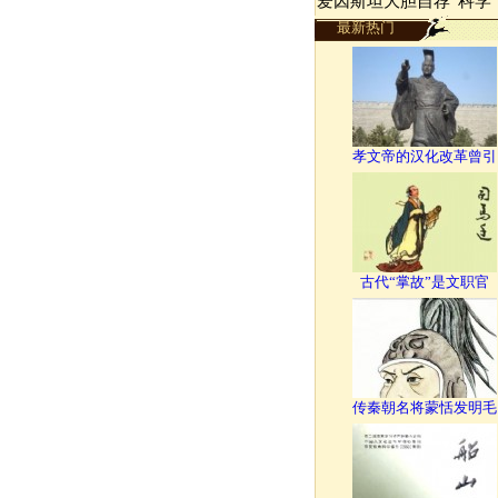
爱因斯坦大胆自荐“科学
最新热门
孝文帝的汉化改革曾引
古代“掌故”是文职官
传秦朝名将蒙恬发明毛