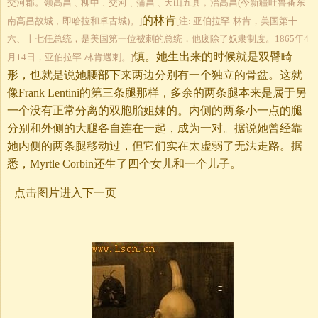
交河郡。领高昌﹑柳中﹑交河﹑蒲昌﹑天山五县﹐治高昌(今新疆吐鲁番东
的林肯
南高昌故城﹐即哈拉和卓古城)。]
[注: 亚伯拉罕·林肯，美国第十
六、十七任总统，是美国第一位被刺的总统，他废除了奴隶制度。1865年4
镇。她生出来的时候就是双臀畸
月14日，亚伯拉罕·林肯遇刺。]
形，也就是说她腰部下来两边分别有一个独立的骨盆。这就
像Frank Lentini的第三条腿那样，多余的两条腿本来是属于另
一个没有正常分离的双胞胎姐妹的。内侧的两条小一点的腿
分别和外侧的大腿各自连在一起，成为一对。据说她曾经靠
她内侧的两条腿移动过，但它们实在太虚弱了无法走路。据
悉，Myrtle Corbin还生了四个女儿和一个儿子。
点击图片进入下一页