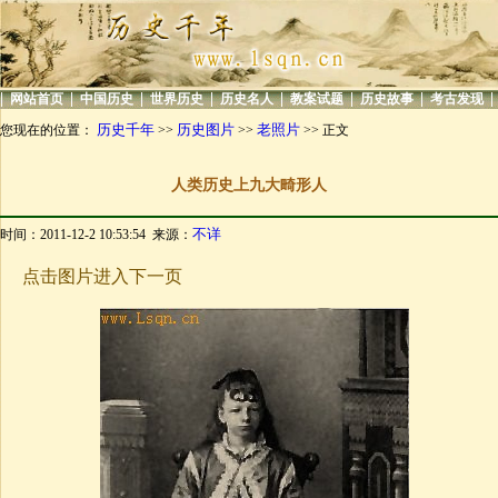
|
|
|
|
|
|
|
|
网站首页
中国历史
世界历史
历史名人
教案试题
历史故事
考古发现
历史千年
历史图片
老照片
您现在的位置：
>>
>>
>> 正文
人类历史上九大畸形人
不详
时间：2011-12-2 10:53:54 来源：
点击图片进入下一页