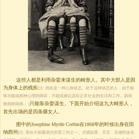
这些人都是利用杂耍来谋生的畸形人。其中大部人是因
为身体上的残疾
[注: 残疾是一种心身状态。处于这种状态的人，由于躯
体功能或精神心理的障碍，不能或难以适应正常社会的生活和工作。因病
只能靠杂耍谋生。下面开始介绍这九大畸形人，
致残称病残 。]
首先出场的是四条腿女人。
图中的Josephine Myrtle Corbin在1868年的时候出身在田
纳西州
[注: 唐在今新疆境内所置三州之一。贞观始置﹐天宝﹑至德时改名