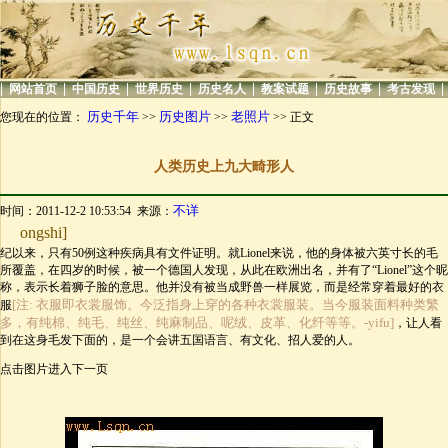
|
|
|
|
|
|
|
|
网站首页
中国历史
世界历史
历史名人
教案试题
历史故事
考古发现
历史千年
历史图片
老照片
您现在的位置：
>>
>>
>> 正文
人类历史上九大畸形人
不详
时间：2011-12-2 10:53:54 来源：
ongshi]
纪以来，只有50例这种疾病具有文件证明。就Lionel来说，他的身体被六英寸长的毛
所覆盖，在四岁的时候，被一个德国人发现，从此在欧洲出名，并有了“Lionel”这个昵
称，表示长着狮子脸的意思。他并没有被当成野兽一样展览，而是经常穿着最好的衣
[注: 衣服即衣裳服饰。今泛指身上穿的各种衣裳服装。当今服装面料种类繁
服
多，有纯棉、纯毛、纯丝、纯麻制品、呢绒、皮革、化纤等等。-yifu]
，让人看
到在这身毛发下面的，是一个会讲五国语言、有文化、招人爱的人。
点击图片进入下一页