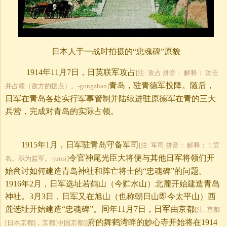
日本人于一战时拍摄的“忠魂碑”原貌
1914年11月7日，日英联军攻占
[注: 攻占 拼音： 解释： 攻击
青岛，驻青德军投降。随后，
并占领（敌方的据点）。-gongzhan]
日军在青岛各处实行军事管制并陆续进驻原德军在青的三大
兵营，完成对青岛的实际占领。
1915年1月，日军驻青岛守备军司
[注: 军司 拼音： 解释： 1.官
令官神尾光臣大将便与其他日军将领们开
名。职为监军。-junsi]
始商讨如何建造青岛神社和阵亡将士的“忠魂碑”的问题。
1916年2月，日军选址若鹤山（今贮水山）北麓开始建造青岛
神社。3月3日，日军又在旭山（也称朝日山即今太平山）西
麓选址开始建造“忠魂碑”。同年11月7日，日军由京都
[注: 京都
府的舞鹤湾畔的妙心寺开始将在1914
[日本京都]，京都[中国京都]]