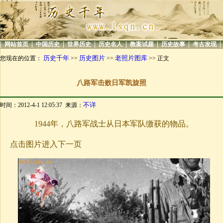
|
|
|
|
|
|
|
|
网站首页
中国历史
世界历史
历史名人
教案试题
历史故事
考古发现
历史千年
历史图片
老照片图库
您现在的位置：
>>
>>
>> 正文
八路军击败日军凯旋照
不详
时间：2012-4-1 12:05:37 来源：
1944年，八路军战士从日本军队缴获的物品。
点击图片进入下一页