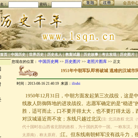
会员中
名：
密码：
|
|
|
|
|
|
|
|
首页
中国历史
世界历史
历史名人
教案试题
历史故事
考古发现
历史图片
中国历史网
历史图片
老照片图库
您现在的位置：
>>
>>
>> 正文
国
1951年中朝军队即将破城 逃难的汉城市
勒
ilishi
时间：2013-08-16 21:40:19 来源：
材
1950年12月31日，中朝方面发起第三次战役，这
经
线敌人防御阵地的进攻战役。志愿军确定的是“稳进”
胜，适可而止，口不要开得太大，也不要打得太远，
对汉城逼近而不攻；东线只越过北汉
[注: 北汉政权 北汉
代十国时在山西省北部的政权，为十国的其中一国。一称东汉。刘
江。但东线南朝鲜军没有战斗力，
太原南)﹐称太原府。]