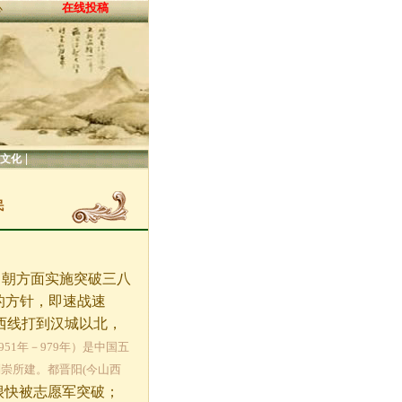
在线投稿
心
|
文化
民
是中朝方面实施突破三八
的方针，即速战速
西线打到汉城以北，
（951年－979年）是中国五
崇所建。都晋阳(今山西
很快被志愿军突破；