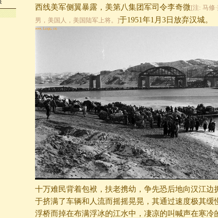
殡
西线美军侧翼暴露，美第八集团军司令李奇微
[注: 马
于1951年1月3日放弃汉城。
男，美国人，美国陆军上将。]
十万难民背着包袱，扶老携幼，争先恐后地向汉江边
于挤满了车辆和人流而摇摇晃晃，其通过速度极其缓
浮桥而掉在布满浮冰的江水中，凄凉的叫喊声在寒冷