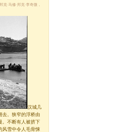
修·邦克·马修·邦克·李奇微，
汉城几
拥去。狭窄的浮桥由
慢。不断有人被挤下
的风雪中令人毛骨悚