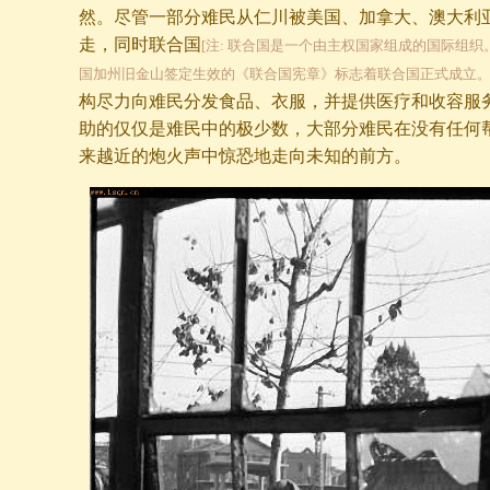
然。尽管一部分难民从仁川被美国、加拿大、澳大利
走，同时联合国
[注: 联合国是一个由主权国家组成的国际组织。在
国加州旧金山签定生效的《联合国宪章》标志着联合国正式成立。WwW.
构尽力向难民分发食品、衣服，并提供医疗和收容服
助的仅仅是难民中的极少数，大部分难民在没有任何
来越近的炮火声中惊恐地走向未知的前方。