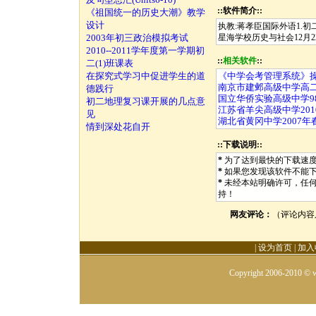
::软件简介::
《祖国统一的历史大潮》教学
设计
执教:蒋孝臣国际外语1.初
2003年初三政治模拟考试
星海学校历史与社会12月22日
2010--2011学年度第一学期初
::
相关软件
::
二(1)班课表
在探究式学习中促进学生的道
《中学会考管理系统》
南京市建邺高级中学高
德践行
国立华侨实验高级中学9
初二地理复习课开展的几点意
江苏省羊尖高级中学201
见
湖北省黄冈中学2007
情到深处花自开
::下载说明::
*
为了达到最快的下载速
*
如果您发现该软件不能
*
未经本站明确许可，任
持！
网友评论：
（评论内容
|
设为首页
|
加入
Copyright 2006-2010 © w