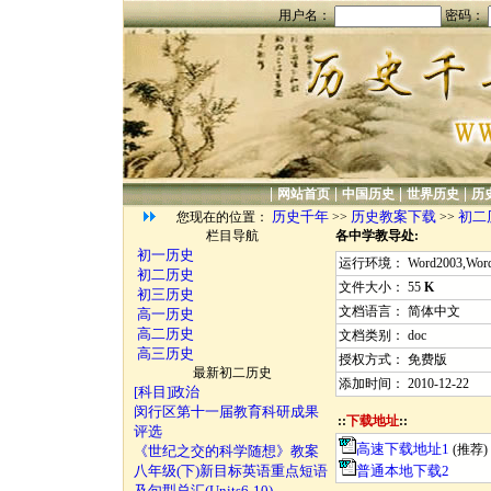
用户名：
密码：
|
|
|
|
网站首页
中国历史
世界历史
历
历史千年
历史教案下载
初二
您现在的位置：
>>
>>
栏目导航
各中学教导处:
初一历史
运行环境： Word2003,Word2
初二历史
文件大小： 55
K
初三历史
文档语言： 简体中文
高一历史
高二历史
文档类别： doc
高三历史
授权方式： 免费版
最新初二历史
添加时间： 2010-12-22
[科目]政治
闵行区第十一届教育科研成果
::
下载地址
::
评选
高速下载地址1
(推荐)
《世纪之交的科学随想》教案
八年级(下)新目标英语重点短语
普通本地下载2
及句型总汇(Units6-10)