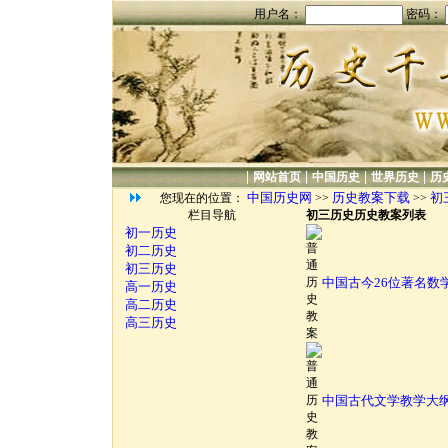
用户名：
密码：
|
|
|
|
网站首页
中国历史
世界历史
历
中国历史网
历史教案下载
初
您现在的位置：
>>
>>
栏目导航
初三历史历史教案列表
初一历史
初二历史
初三历史
中国古今26位著名数
高一历史
高二历史
高三历史
中国古代文学教学大