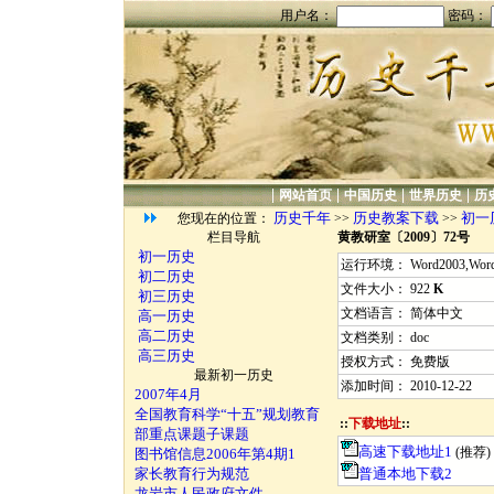
用户名：
密码：
|
|
|
|
网站首页
中国历史
世界历史
历
历史千年
历史教案下载
初一
您现在的位置：
>>
>>
栏目导航
黄教研室〔2009〕72号
初一历史
运行环境： Word2003,Word2
初二历史
文件大小： 922
K
初三历史
文档语言： 简体中文
高一历史
高二历史
文档类别： doc
高三历史
授权方式： 免费版
最新初一历史
添加时间： 2010-12-22
2007年4月
全国教育科学“十五”规划教育
::
下载地址
::
部重点课题子课题
高速下载地址1
(推荐)
图书馆信息2006年第4期1
家长教育行为规范
普通本地下载2
龙岩市人民政府文件