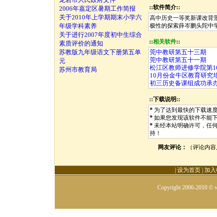
::软件简介::
2006年嘉定区暑期工作简报
关于2010年上学期期末小学六
高中历史一等奖新课改背景
年级学科素养
极性的探索薛岑鹏头陀中学
关于进行2007年度初中生综合
::
相关软件
::
素质评价的通知
苏教版九年级语文下册第五单
莞中教研第五十三期
莞中教研第五十一期
元
松江区教师进修学院第16周
苏州市教育局
10月份金牛区教育研究
初三历史备课组成功承
::下载说明::
*
为了达到最快的下载速
*
如果您发现该软件不能
*
未经本站明确许可，任
持！
网友评论：
（评论内容
|
设为首页
|
加入
Copyright 2006-2010 © w