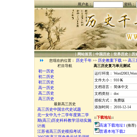
用户名：
密码：
|
|
|
|
网站首页
中国历史
世界历史
历
历史千年
历史教案下载
高三
您现在的位置：
>>
>>
栏目导航
高三历史复习单元测试
初一历史
运行环境： Word2003,Word2
初二历史
文件大小： 910
K
初三历史
文档语言： 简体中文
高一历史
高二历史
文档类别： doc
高三历史
授权方式： 免费版
最新高三历史
添加时间： 2010-12-14
高三历史中国古代史试题
北一女中九十二学年度第二学
::
下载地址
::
期(高三)历史科科教学活动实施
高速下载地址1
(推荐)
计画
江苏省高三历史模拟考试
普通本地下载2
2007年高三历史单元过关训练