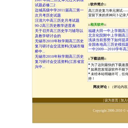
::软件简介::
试题必修二2
边城高级中学2011届高三第一
高三历史复习单元测试——中
次月考历史试题
室留下来的求神问卜记录,甲
汪清六中高三历史月考试题
::
相关软件
::
90-2高三历史教学进度表
关于召开高三历史学习辅导以
福建大田一中上学期高
北京化院附中上学期高
及教学研讨会的
浅谈当前形势下如何提
无锡市2010年秋学期高三历史
全国各地高三历史模拟题
复习研讨会交流资料(无锡市堰
一中2009—2010学
桥中...
无锡市2010年秋学期高三历史
::下载说明::
复习研讨会交流资料(江苏省宜
*
为了达到最快的下载速
兴中...
*
如果您发现该软件不能
*
未经本站明确许可，任
持！
网友评论：
（评论内容
|
设为首页
|
加入
Copyright 2006-2010 © w