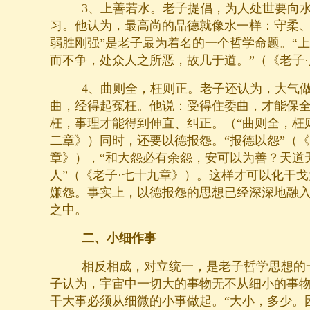
3、上善若水。老子提倡，为人处世要向水的
习。他认为，最高尚的品德就像水一样：守柔、
弱胜刚强”是老子最为着名的一个哲学命题。“
而不争，处众人之所恶，故几于道。”（《老子
4、曲则全，枉则正。老子还认为，大气做
曲，经得起冤枉。他说：受得住委曲，才能保
枉，事理才能得到伸直、纠正。（“曲则全，枉则
二章》）同时，还要以德报怨。“报德以怨”（《
章》），“和大怨必有余怨，安可以为善？天道
人”（《老子·七十九章》）。这样才可以化干
嫌怨。事实上，以德报怨的思想已经深深地融
之中。
二、小细作事
相反相成，对立统一，是老子哲学思想的
子认为，宇宙中一切大的事物无不从细小的事
干大事必须从细微的小事做起。“大小，多少。