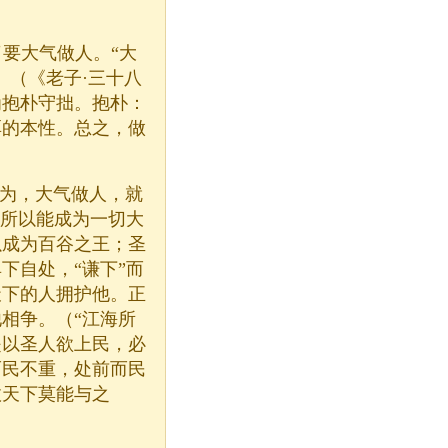
要大气做人。“大
。（《老子·三十八
为抱朴守拙。抱朴：
厚的本性。总之，做
认为，大气做人，就
之所以能成为一切大
以成为百谷之王；圣
下自处，“谦下”而
天下的人拥护他。正
相争。（“江海所
是以圣人欲上民，必
而民不重，处前而民
故天下莫能与之