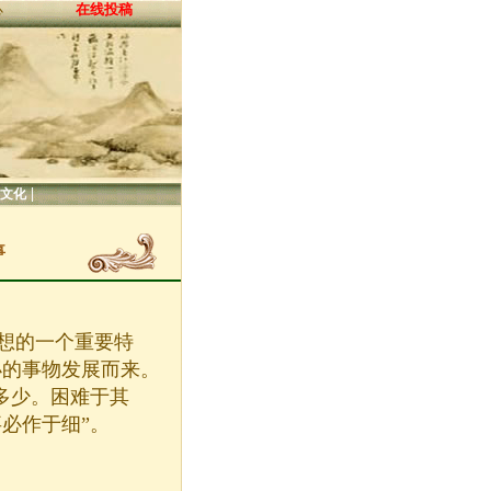
在线投稿
心
|
文化
事
想的一个重要特
小的事物发展而来。
多少。困难于其
必作于细”。