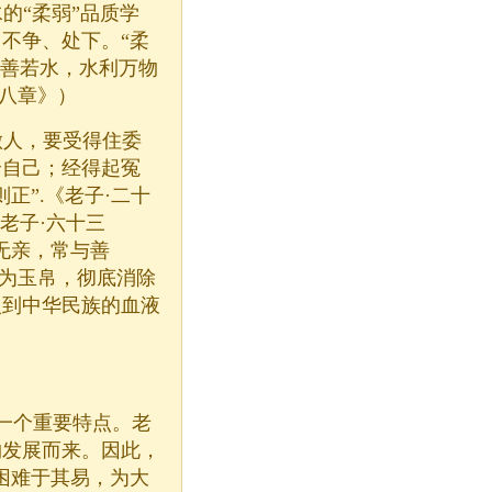
“柔弱”品质学
不争、处下。“柔
上善若水，水利万物
·八章》）
人，要受得住委
全自己；经得起冤
正”.《老子·二十
老子·六十三
无亲，常与善
戈为玉帛，彻底消除
入到中华民族的血液
一个重要特点。老
物发展而来。因此，
困难于其易，为大