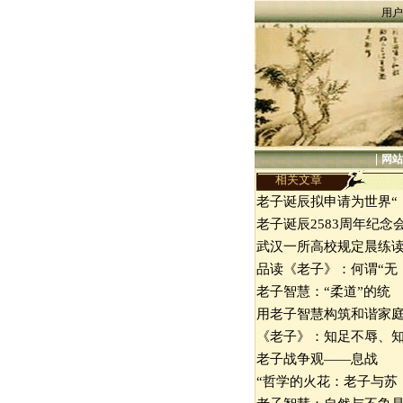
用户
|
网站
相关文章
老子诞辰拟申请为世界“
老子诞辰2583周年纪念
武汉一所高校规定晨练
品读《老子》：何谓“无
老子智慧：“柔道”的统
用老子智慧构筑和谐家
《老子》：知足不辱、
老子战争观——息战
“哲学的火花：老子与苏