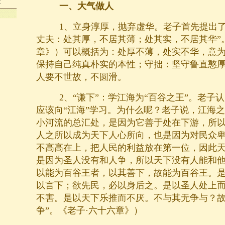
是
一、大气做人
1、立身淳厚，抛弃虚华。老子首先提出了
丈夫：处其厚，不居其薄；处其实，不居其华”
章》）可以概括为：处厚不薄，处实不华，意
保持自己纯真朴实的本性；守拙：坚守鲁直憨
人要不世故，不圆滑。
2、“谦下”：学江海为“百谷之王”。老子
应该向“江海”学习。为什么呢？老子说，江海
小河流的总汇处，是因为它善于处在下游，所
人之所以成为天下人心所向，也是因为对民众卑
不高高在上，把人民的利益放在第一位，因此
是因为圣人没有和人争，所以天下没有人能和他
以能为百谷王者，以其善下，故能为百谷王。
以言下；欲先民，必以身后之。是以圣人处上
不害。是以天下乐推而不厌。不与其无争与？
争”。《老子·六十六章》）