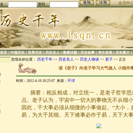
会员中
名：
密码：
|
|
|
|
|
|
|
|
首页
中国历史
世界历史
历史名人
教案试题
历史故事
考古发现
历史图片
历史千年
历史名人
历史人物谈
老子
您现在的位置：
>>
>>
>>
>> 正文
读《老子》向老子学习大气做人 小细作
会
不详
时间：2012-4-10 20:25:07 来源：
读
摘要：
相反相成，对立统一，是老子哲学思
点。老子认为，宇宙中一切大的事物无不从细
庭
因此，干大事必须从细微的小事做起。“大小，
知
易，为大于其细。天下难事必作于易，天下大事