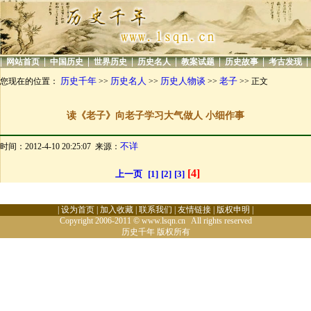
|
|
|
|
|
|
|
|
网站首页
中国历史
世界历史
历史名人
教案试题
历史故事
考古发现
历史千年
历史名人
历史人物谈
老子
您现在的位置：
>>
>>
>>
>> 正文
读《老子》向老子学习大气做人 小细作事
不详
时间：2012-4-10 20:25:07 来源：
[4]
上一页
[1]
[2]
[3]
|
设为首页
|
加入收藏
|
联系我们
|
友情链接
|
版权申明
|
Copyright 2006-2011 © www.lsqn.cn All rights reserved
历史千年
版权所有