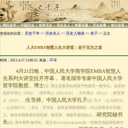
|
|
|
|
|
|
|
|
网站首页
中国历史
世界历史
历史名人
教案试题
历史故事
考古发现
历史千年
历史名人
历史人物谈
老子
您现在的位置：
>>
>>
>>
>> 正文
人大EMBA智慧人生大讲堂：老子无为之道
不详
时间：2012-4-27 13:06:53 来源：
4月21日晚，中国人民大学商学院EMBA智慧人
生系列大讲堂拉开序幕， 著名国学专家中国人民大学
哲学院教授、博士
[注: 博士是教育机构授予的最高一级学位。如某科
系哲学博士（PhD），理学博士（DSc/ScD），文学博士（DLitt），教育博
生导师、中国人民大学孔子
士（EdD）。]
[注: 孔子 （公元前551
—公元前479），名丘，字仲尼，春秋末期鲁国陬邑（今山东曲阜市东南）
研究院秘书
人。春秋末期著名的思想家、教育家、儒家学派创始人。]
长
[注: 基本资料 秘书长：英文名secretary-general在一些政党或政府机构中