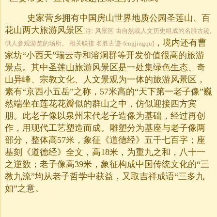
史家营乡拥有中国房山世界地质公园圣莲山、百
花山两大旅游风景区
[注: 风景区 由自然或人文历史组成的名胜古迹,
，境内还有曹
供人参观游览的场所。 相关联接 名胜古迹-fengjingqu]
家坊“小西天”瑞云寺和溶洞群等开发价值很高的旅游
景点。其中圣莲山旅游风景区是一处集绿色生态、奇
山异峰、宗教文化、人文景观为一体的旅游风景区，
素有“京西小五岳”之称，57米高的“天下第一老子像”巍
然端坐在莲花花瓣似的群山之中，仿似迎接四方宾
朋。此老子像以泉州宋代老子造像为基础，经过再创
作，用现代工艺塑造而成。雕塑分为基座与老子像两
部分，整体高57米，象征《道德经》五千七百字；座
基刻《道德经》全文，高18米，为重九之和，八十一
之逆数；老子像高39米，象征构成中国传统文化的“三
教九流”均从老子哲学中获益，又取吉祥成语“三多九
如”之意。