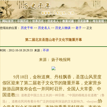
|
|
|
|
|
|
|
|
网站首页
中国历史
世界历史
历史名人
教案试题
历史故事
考古发现
历史千年
历史名人
历史人物谈
老子
您现在的位置：
>>
>>
>>
>> 正文
第二届北京圣莲山老子文化节隆重开幕
不详
时间：2012-10-18 20:29:33 来源：
来源： 扬子晚报网
9月18日，金秋送爽、丹桂飘香，圣莲山风景度
假区迎来了第二届老子文化节的隆重开幕，史家营乡
旅游品牌发布会也一并同时召开。全国人大常委、中
国道教
[注: 道教是中国土生土长的一种宗教，“中国的根柢全在道教”（鲁
协
迅）。道教在民间有着分布广泛的信徒和深远的文化影响力。-daojiao]