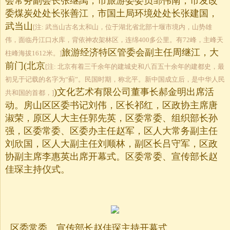
会常务副会长张继禹，市旅游委委员邹伟南，市发改
委煤炭处处长张善江，市国土局环境处处长张建国，
武当山
[注: 武当山古名太和山，位于湖北省北部十堰市境内，山势雄
伟，面临丹江口水库，背依神农架林区，连绵400多公里。有72峰，主峰天
旅游经济特区管委会副主任周继江，大
柱峰海拔1612米。]
前门(北京
[注: 北京有着三千余年的建城史和八百五十余年的建都史，最
初见于记载的名字为“蓟”。民国时期，称北平。新中国成立后，是中华人民
)文化艺术有限公司董事长郝金明出席活
共和国的首都，]
动。房山区区委书记刘伟，区长祁红，区政协主席唐
淑荣，原区人大主任郭先英，区委常委、组织部长孙
强，区委常委、区委办主任赵军，区人大常务副主任
刘欣国，区人大副主任刘顺林，副区长吕守军，区政
协副主席李惠英出席开幕式。区委常委、宣传部长赵
佳琛主持仪式。
区委常委、宣传部长赵佳琛主持开幕式