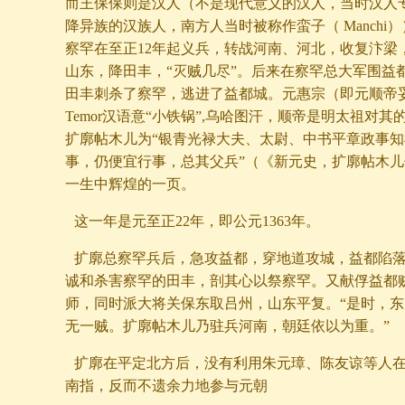
而王保保则是汉人（不是现代意义的汉人，当时汉人
降异族的汉族人，南方人当时被称作蛮子（ Manchi
察罕在至正12年起义兵，转战河南、河北，收复汴梁
山东，降田丰，“灭贼几尽”。后来在察罕总大军围益
田丰刺杀了察罕，逃进了益都城。元惠宗（即元顺帝妥欢帖
Temor汉语意“小铁锅”,乌哈图汗，顺帝是明太祖对
扩廓帖木儿为“银青光禄大夫、太尉、中书平章政事
事，仍便宜行事，总其父兵”（《新元史，扩廓帖木
一生中辉煌的一页。
这一年是元至正22年，即公元1363年。
扩廓总察罕兵后，急攻益都，穿地道攻城，益都陷
诚和杀害察罕的田丰，剖其心以祭察罕。又献俘益都贼
师，同时派大将关保东取吕州，山东平复。“是时，
无一贼。扩廓帖木儿乃驻兵河南，朝廷依以为重。”
扩廓在平定北方后，没有利用朱元璋、陈友谅等人
南指，反而不遗余力地参与元朝