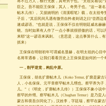
马
将不过万人，横行无敌，真奇男子也。”太祖笑着说:
臣之。吾不能臣王保保，其人，奇男子也。”这一著
帖木儿传》。又据姚明的《清溪暇笔》载，在太祖夸
子后，“其后民间凡遇有微劳自矜者则诮之曰“尝西边
遂成谚语。”也就是说，王保保不仅在明朝廷威名赫
晓。当时如果有人作了一点小事就很骄傲的话，可以
来耶”这一谚语来讽刺。（意思是，这点事算什么，
抓来）
王保保在明朝初年可谓威名显赫，在明太祖的心目
名将常遇春，让我们看看历史上王保保是如何的一个
一，削平逆党，构乱中原。
王保保，胡名扩廓帖木儿（Koko Temur, 扩廓是蒙
人，小名保保。元平章察罕帖木儿甥也。察罕养为子
儿。”（《明史，扩廓帖木儿传》）王保保不象小说
察罕的外甥。察罕帖木儿（Chaghan Temur）是乃
蒙古和畏吾尔同化了)，汉姓李，字廷瑞，察罕在蒙古