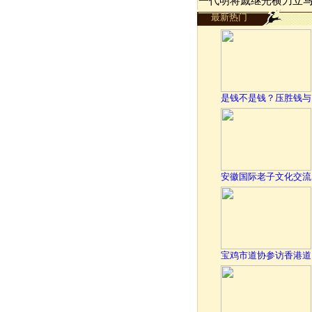
一代明将戚继光横刀立
最新热门
是钱不是钱？压胜钱与
安徽国际老子文化交流
宝鸡市道协参访香港道