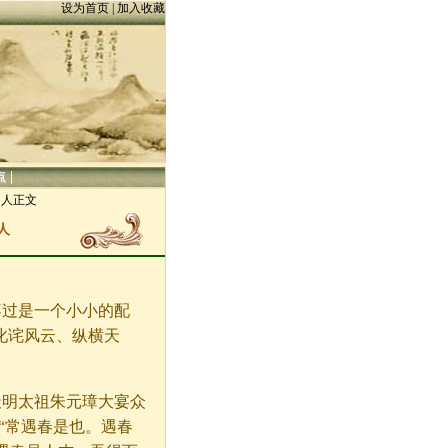
设为首页
|
加入收藏
|
点
名人正文
人
不过是一个小小的配
叱诧风云、纵横天
天明太祖朱元璋大宴众
:“常遇春是也。遇春