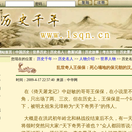
名：
密码：
|
|
|
|
|
|
|
网站首页
中国历史
世界历史
历史名人
教案试题
历史故事
考古发现
历史景
历史千年
历史名人
人物介绍
世界人物
您现在的位置：
>>
>>
>>
>> 历史
中
乱世奇人王保保：死心塌地的保元朝的汉
人
时间：2009-4-17 22:57:40 来源：中华网
传
的
在《倚天屠龙记》中赵敏的哥哥王保保，在小说里
得
角，只出场了两、三次。但在历史上，王保保是一个
下，被明太祖朱元璋称为“天下奇男子”的伟人。
德
为
大概是在洪武初年岭北和林战役结束后不久，有一
将领时突然问大家:“天下奇男子谁也？”众人都回答说