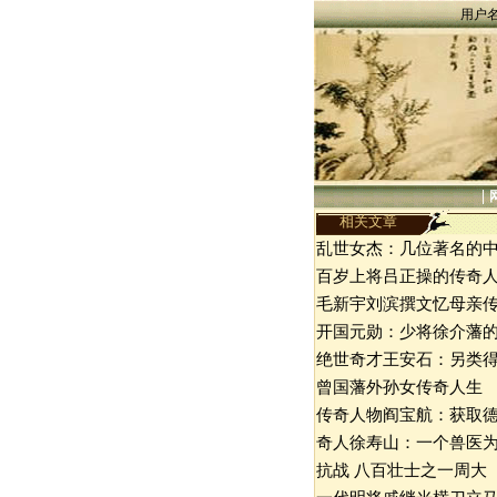
用户
|
相关文章
乱世女杰：几位著名的
百岁上将吕正操的传奇
毛新宇刘滨撰文忆母亲
开国元勋：少将徐介藩
绝世奇才王安石：另类
曾国藩外孙女传奇人生
传奇人物阎宝航：获取
奇人徐寿山：一个兽医
抗战 八百壮士之一周大