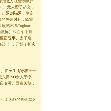
专指北方在金朝就归
））。元末蛮子起义，
，击退刘福通，平定
都的关键时刻，降将
木儿Toghon-
其的蔑称）即在军中拜
知枢密院事、太子詹
儿传》），开始了扩廓
落。扩廓生擒守将王士
头目200余人于京
东自临沂、西逾关陕，
在江南大战的机会麾兵