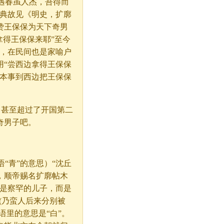
“遇春虽人杰，吾得而
名典故见《明史，扩廓
赞王保保为天下奇男
拿得王保保来耶”至今
赫，在民间也是家喻户
用“尝西边拿得王保保
有本事到西边把王保保
中甚至超过了开国第二
奇男子吧。
古语“青”的意思）“沈丘
，顺帝赐名扩廓帖木
中是察罕的儿子，而是
蛮人(乃蛮人后来分别被
语里的意思是“白”。