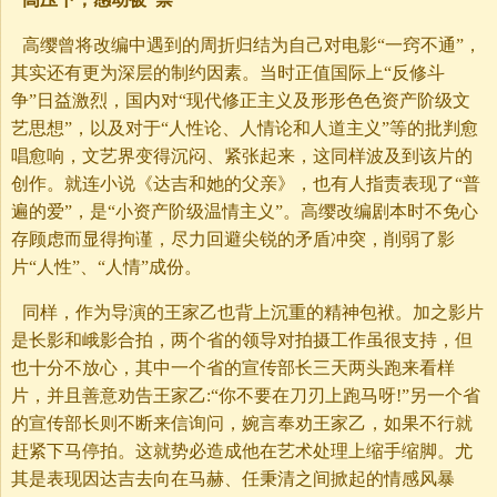
高缨曾将改编中遇到的周折归结为自己对电影“一窍不通”，
其实还有更为深层的制约因素。当时正值国际上“反修斗
争”日益激烈，国内对“现代修正主义及形形色色资产阶级文
艺思想”，以及对于“人性论、人情论和人道主义”等的批判愈
唱愈响，文艺界变得沉闷、紧张起来，这同样波及到该片的
创作。就连小说《达吉和她的父亲》，也有人指责表现了“普
遍的爱”，是“小资产阶级温情主义”。高缨改编剧本时不免心
存顾虑而显得拘谨，尽力回避尖锐的矛盾冲突，削弱了影
片“人性”、“人情”成份。
同样，作为导演的王家乙也背上沉重的精神包袱。加之影片
是长影和峨影合拍，两个省的领导对拍摄工作虽很支持，但
也十分不放心，其中一个省的宣传部长三天两头跑来看样
片，并且善意劝告王家乙:“你不要在刀刃上跑马呀!”另一个省
的宣传部长则不断来信询问，婉言奉劝王家乙，如果不行就
赶紧下马停拍。这就势必造成他在艺术处理上缩手缩脚。尤
其是表现因达吉去向在马赫、任秉清之间掀起的情感风暴