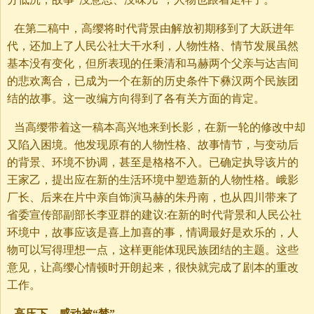
在第二稿中，高缨将时代背景由解放初期移到了大跃进年
代，还加上了人民公社大干水利，人物性格、情节发展虽然
基本没有变化，但所表现的任秉清和马赫两个父亲与达吉间
的悲欢离合，已成为一个在新的历史条件下彝汉两个民族团
结的故事。这一改编方向得到了各有关方面的肯定。
当高缨带着这一稿本高兴地来到长影，在新一轮的修改中却
又陷入困境。他发现原有的人物性格、故事情节，与变动后
的背景、环境不协调，甚至是格格不入。已确定执导该片的
王家乙，提出应在新的生活环境中塑造新的人物性格。峨影
厂长、后来在片中亲自饰演马赫的朱丹南，也从四川带来了
省委宣传部副部长李亚群的建议:在新的时代背景和人民公社
环境中，故事应该是喜上加喜的事，情调最好是欢乐的，人
物可以写得理想一点，这样更能体现民族团结的主题。这些
意见，让高缨心情顿时开朗起来，很快就完成了剧本的重改
工作。
高压下，感动被“禁”