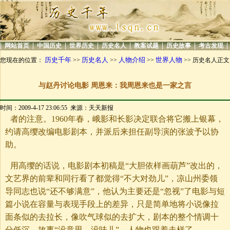
|
|
|
|
|
|
|
|
网站首页
中国历史
世界历史
历史名人
教案试题
历史故事
考古发现
历史千年
历史名人
人物介绍
世界人物
您现在的位置：
>>
>>
>>
>> 历史名人正文
与赵丹讨论电影 周恩来：我周恩来也是一家之言
时间：2009-4-17 23:06:55 来源：天天新报
者的注意。1960年春，峨影和长影决定联合将它搬上银幕，
约请高缨改编电影剧本，并派后来担任副导演的张波予以协
助。
用高缨的话说，电影剧本初稿是“大胆依样画葫芦”改出的，
文艺界的前辈和同行看了都觉得“不大对劲儿”，凉山州委领
导同志也说“还不够满意”，他认为主要还是“忽视”了电影与短
篇小说在容量与表现手段上的差异，只是简单地将小说像拉
面条似的去拉长，像吹气球似的去扩大，剧本的整个情调十
分低沉，故事“没意思、没味儿”，人物也跟着走样了。