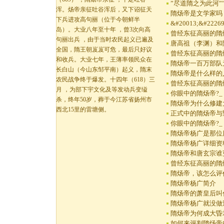
”尽道隋之为此河”
浑。炀帝亲征吐谷浑后，又下诏征天
隋炀帝是文学家吗
下兵进攻高句丽（位于今朝鲜半
&#20013;&#22269
岛）。大业八年至十年 ，曾3次向高
曾经东征高丽的隋
句丽出兵 ，由于当时农民起义已遍及
唐高祖（李渊）和
全国，隋王朝岌岌可危，最后只好议
曾经东征高丽的隋
和收兵。大业七年，王薄率领民众在
隋炀帝一百万部队
长白山（今山东邹平南）起义，隋末
隋炀帝是什么样的
农民战争终于爆发。十四年（618）三
曾经东征高丽的隋
月 ，为部下宇文化及等发动兵变缢
你眼中的隋炀帝?_
杀，终年50岁，葬于今江苏省扬州市
隋炀帝为什么修建
西北15里的雷塘侧。
正式中的隋炀帝与
你眼中的隋炀帝?_
隋炀帝杨广是那位
隋炀帝杨广详细资
隋炀帝和唐玄宗谁
曾经东征高丽的隋
隋炀帝，该怎么评
隋炀帝杨广简介
隋炀帝的萧皇后叫
隋炀帝杨广就没做
隋炀帝为何成大昏
如何来评判隋炀帝