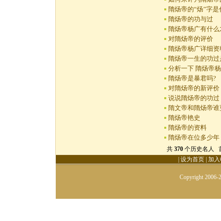
隋炀帝的“炀”字
隋炀帝的功与过
隋炀帝杨广有什么
对隋炀帝的评价
隋炀帝杨广详细资
隋炀帝一生的功过
分析一下 隋炀帝
隋炀帝是暴君吗?
对隋炀帝的新评价
说说隋炀帝的功过
隋文帝和隋炀帝谁
隋炀帝艳史
隋炀帝的资料
隋炀帝在位多少年
共
370
个历史名人 首页
|
设为首页
|
加入
Copyright 2006-2