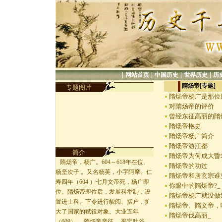
|
|
|
|
网站首页
中国历史
世界历史
历
隋炀帝[专题]
专题图片
隋炀帝杨广是那位
对隋炀帝的评价
曾经东征高丽的隋
隋炀帝艳史
隋炀帝杨广简介
隋炀帝游江都
简介
隋炀帝为何成大昏
隋炀帝，杨广。604～618年在位。
隋炀帝的功过
杨坚次子 。又名杨英，小字阿摩。仁
隋炀帝和唐玄宗谁
寿四年（604 ）七月文帝死，杨广即
你眼中的隋炀帝?_
位。隋炀帝即位后，发展科举制，设
隋炀帝杨广就没做
置进士科。下令进行貌阅、括户，扩
隋炀帝、隋文帝，
大了国家的赋役对象。大业五年
隋炀帝伐高丽_
（609） ，隋炀帝亲征 ，平定吐谷