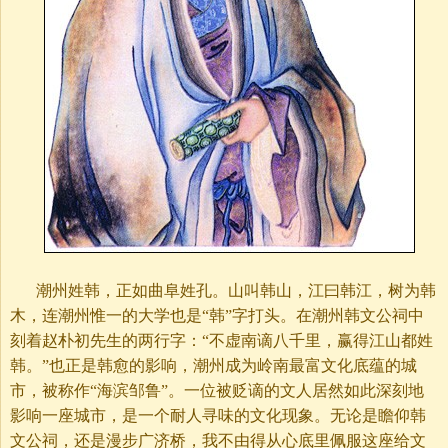
潮州姓韩，正如曲阜姓孔。山叫韩山，江曰韩江，树为韩
木，连潮州惟一的大学也是“韩”字打头。在潮州韩文公祠中
刻着赵朴初先生的两行字：“不虚南谪八千里，赢得江山都姓
韩。”也正是韩愈的影响，潮州成为岭南最富文化底蕴的城
市，被称作“海滨邹鲁”。一位被贬谪的文人居然如此深刻地
影响一座城市，是一个耐人寻味的文化现象。无论是瞻仰韩
文公祠，还是漫步广济桥，我不由得从心底里佩服这座给文