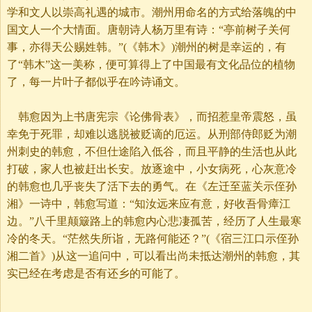
学和文人以崇高礼遇的城市。潮州用命名的方式给落魄的中
国文人一个大情面。唐朝诗人杨万里有诗：“亭前树子关何
事，亦得天公赐姓韩。”(《韩木》)潮州的树是幸运的，有
了“韩木”这一美称，便可算得上了中国最有文化品位的植物
了，每一片叶子都似乎在吟诗诵文。
韩愈因为上书唐宪宗《论佛骨表》，而招惹皇帝震怒，虽
幸免于死罪，却难以逃脱被贬谪的厄运。从刑部侍郎贬为潮
州刺史的韩愈，不但仕途陷入低谷，而且平静的生活也从此
打破，家人也被赶出长安。放逐途中，小女病死，心灰意冷
的韩愈也几乎丧失了活下去的勇气。在《左迁至蓝关示侄孙
湘》一诗中，韩愈写道：“知汝远来应有意，好收吾骨瘴江
边。”八千里颠簸路上的韩愈内心悲凄孤苦，经历了人生最寒
冷的冬天。“茫然失所诣，无路何能还？”(《宿三江口示侄孙
湘二首》)从这一追问中，可以看出尚未抵达潮州的韩愈，其
实已经在考虑是否有还乡的可能了。