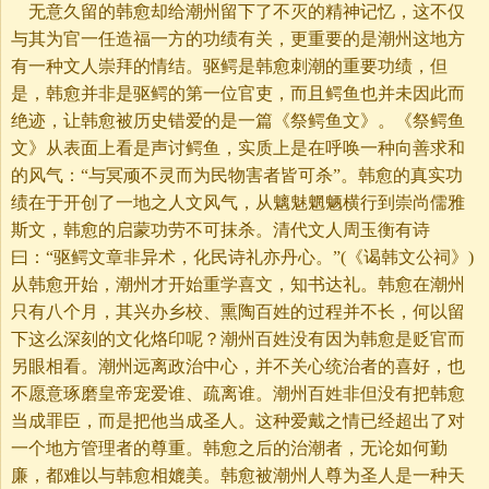
无意久留的韩愈却给潮州留下了不灭的精神记忆，这不仅
与其为官一任造福一方的功绩有关，更重要的是潮州这地方
有一种文人崇拜的情结。驱鳄是韩愈刺潮的重要功绩，但
是，韩愈并非是驱鳄的第一位官吏，而且鳄鱼也并未因此而
绝迹，让韩愈被历史错爱的是一篇《祭鳄鱼文》。《祭鳄鱼
文》从表面上看是声讨鳄鱼，实质上是在呼唤一种向善求和
的风气：“与冥顽不灵而为民物害者皆可杀”。韩愈的真实功
绩在于开创了一地之人文风气，从魑魅魍魉横行到崇尚儒雅
斯文，韩愈的启蒙功劳不可抹杀。清代文人周玉衡有诗
曰：“驱鳄文章非异术，化民诗礼亦丹心。”(《谒韩文公祠》)
从韩愈开始，潮州才开始重学喜文，知书达礼。韩愈在潮州
只有八个月，其兴办乡校、熏陶百姓的过程并不长，何以留
下这么深刻的文化烙印呢？潮州百姓没有因为韩愈是贬官而
另眼相看。潮州远离政治中心，并不关心统治者的喜好，也
不愿意琢磨皇帝宠爱谁、疏离谁。潮州百姓非但没有把韩愈
当成罪臣，而是把他当成圣人。这种爱戴之情已经超出了对
一个地方管理者的尊重。韩愈之后的治潮者，无论如何勤
廉，都难以与韩愈相媲美。韩愈被潮州人尊为圣人是一种天