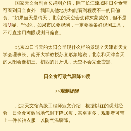
国家天文台副台长赵刚介绍，除了长江流域即日全食带
可看到日全食外，我国其他地方均能看到程度不一的日偏
食。“如果当天是晴天，北京的天空会变得灰蒙蒙的，但不是
很
显。”他说，如果市民要观测，一定要准备好观测工具，
明
不可直接用肉眼观测日偏食。
北京
22日当天的太阳会呈现什么样的景观？天津市天文
学会理事长、南开大学教授苏宜形象地说，北京和天津当天
的太阳会像初三、初四的月牙儿，天空不会完全变黑。
日全食可致气温降
10
度
>>
观测提醒
北京天文馆高级工程师寇文介绍，根据以往的观测经
验，日全食可致当地气温下降
10度，甚至更多，观测者可带
上一件长袖衣服，以防气温骤降。