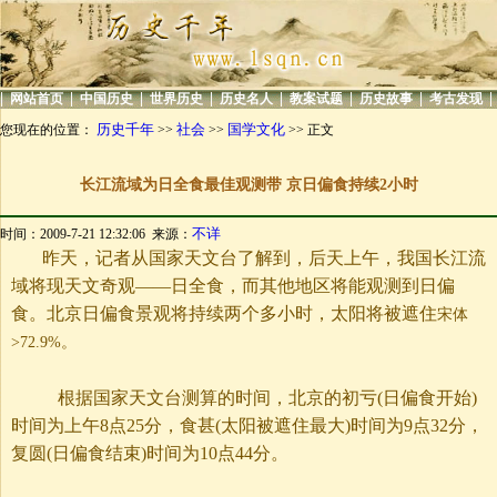
|
|
|
|
|
|
|
|
网站首页
中国历史
世界历史
历史名人
教案试题
历史故事
考古发现
历史千年
社会
国学文化
您现在的位置：
>>
>>
>> 正文
长江流域为日全食最佳观测带 京日偏食持续2小时
不详
时间：2009-7-21 12:32:06 来源：
昨天，记者从国家天文台了解到，后天上午，我国长江流
域将现天文奇观——日全食，而其他地区将能观测到日偏
食。北京日偏食景观将持续两个多小时，太阳将被遮住
宋体
>72.9%。
根据国家天文台测算的时间，北京的初亏
(日偏食开始)
时间为上午8点25分，食甚(太阳被遮住最大)时间为9点32分，
复圆(日偏食结束)时间为10点44分。