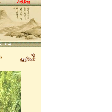
在线投稿
心
|
化
社会
)