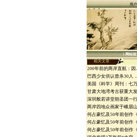
用户
|
网站首
相关文章
200年前的两岸直航：因
巴西少女供认曾杀30人 
美国《科学》周刊：七
甘肃大地湾考古获重大
深圳般若讲堂朝圣团一
两岸四地众画家于峨眉
何占豪忆及50年前创作
何占豪忆及50年前创作
何占豪忆及50年前创作