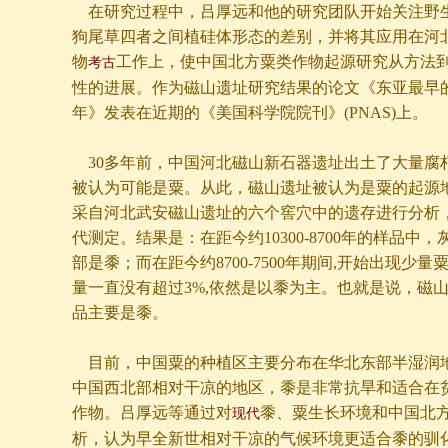
在研究过程中，吕厚远和他的研究团队开始关注野
狗尾草四者之间植硅体形态的差别，并将其应用在河
物
工作上，使中国北方粟类作物起源研究从方法
考古
性的进展。作为磁山遗址研究结果的论文《东亚最早
年》发表在近期的《美国科学院院刊》(PNAS)上。
30多年前，中国河北磁山新石器遗址出土了大量腐
被认为可能是粟。从此，磁山遗址被认为是粟的起源
采自河北武安磁山遗址的六个窖穴中的遗存进行分析
代测定。结果是：在距今约10300-8700年的样品中
部是黍；而在距今约8700-7500年期间,开始出现少
量一直没有超过3%,依然是以黍为主。也就是说，磁
品主要是黍。
目前，中国粟的种植区主要分布在华北东部半湿润
中国西北部相对干凉的地区，黍是非常抗旱和适合在
作物。吕厚远等通过对
黍、粟生长环境和中国北
现代
析，认为早全新世相对干凉的气候环境更适合黍的驯