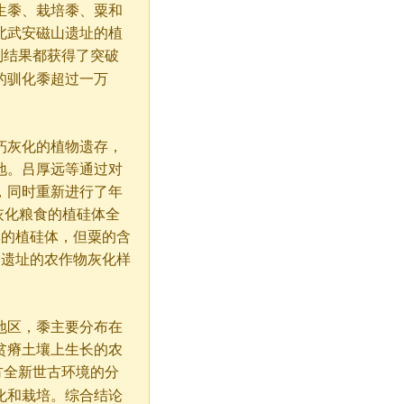
生黍、栽培黍、粟和
北武安磁山遗址的植
到结果都获得了突破
的驯化黍超过一万
朽灰化的植物遗存，
地。吕厚远等通过对
，同时重新进行了年
，灰化粮食的植硅体全
量粟的植硅体，但粟的含
山遗址的农作物灰化样
地区，黍主要分布在
贫瘠土壤上生长的农
方全新世古环境的分
化和栽培。综合结论