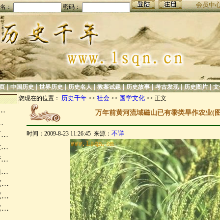
会员中
名：
密码：
|
|
|
|
|
|
|
|
页
中国历史
世界历史
历史名人
教案试题
历史故事
考古发现
历史图片
文
历史千年
社会
国学文化
您现在的位置：
>>
>>
>> 正文
…
万年前黄河流域磁山已有黍类旱作农业(图
…
不详
时间：2009-8-23 11:26:45 来源：
万…
发…
行…
山…
《…
《…
《…