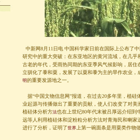
…
中新网8月11日电 中国科学家日前在国际上公布了
研究中的重大突破：在东亚地区的黄河流域，在几乎
古老的年代，受雨热同期的东亚季风气候影响，居住
立驯化了黍和粟，发展了以粟和黍为主的旱作农业，
的重要发源地之一。
明
据“中国文物信息网”报道，在过去20多年里，植硅
业起源与传播做出了重要的贡献，使人们改变了对美
植硅体分析方
也在上世纪80年代末被吕厚远介绍到中
法
远等人利用植硅体和淀粉粒分析方法对青海民和喇家
进行了分析，证明了
上第一碗面条是用粟类作物
世界