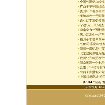
全国气温仍将起伏
广西干旱等级已经
贵州86个县发生旱
餐馆加收一元消毒
吉林辽宁遭受暴雪
宁波“用工荒”调
湖南全力处置湘潭
黑龙江发生一起车
福州小学墙体倒塌
气象局:寒潮将侵
新疆一煤矿发生冒
北京居民供暖免费延
我国北方将受冷空气
湖南湘潭一企业发
云南：“严打治劣
陕西子洲滑坡灾害
中国积极应对“招工
共
1064
个社会 首页
|
设为首页
|
加入
Copyright 2006-2