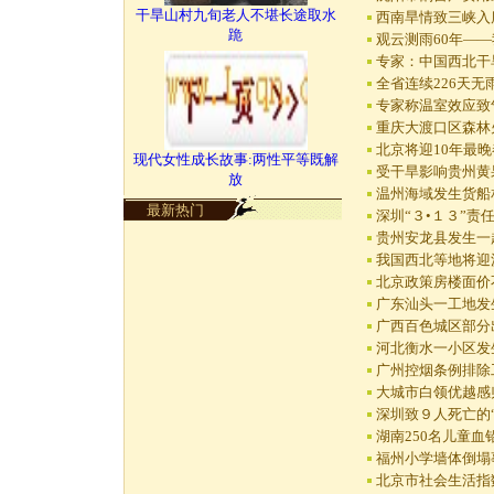
干旱山村九旬老人不堪长途取水
西南旱情致三峡入
跪
观云测雨60年—
专家：中国西北干
全省连续226天无
专家称温室效应致
重庆大渡口区森林
北京将迎10年最
现代女性成长故事:两性平等既解
受干旱影响贵州黄果
放
温州海域发生货船
最新热门
深圳“３•１３”
贵州安龙县发生一
我国西北等地将迎
北京政策房楼面价不
广东汕头一工地发
广西百色城区部分
河北衡水一小区发
广州控烟条例排除
大城市白领优越感
深圳致９人死亡的
湖南250名儿童血
福州小学墙体倒塌事
北京市社会生活指