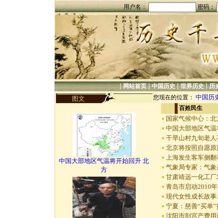
用户名：
密码：
|
|
|
|
网站首页
中国历史
世界历史
历
中国历
您现在的位置：
图文
百姓民生
国家气候中心：北
中国大部地区气温
干旱山村九旬老人
北京将按照自愿原
上海发生客车侧翻
中国大部地区气温将开始回升 北
气象局专家：气象
方
甘肃靖远一化工厂
青岛市启动2010
现代女性成长故事
宁夏：慈善“买单
沈阳市剖宫产费用最