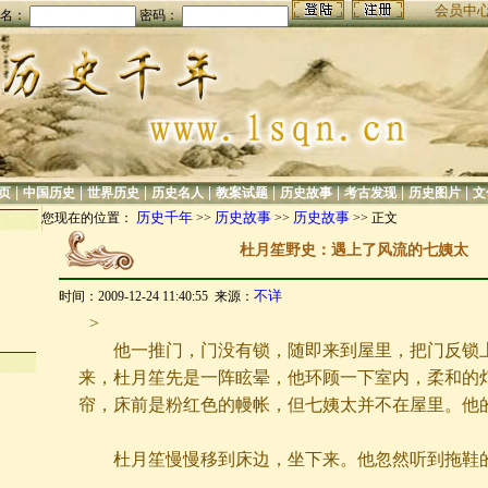
会员中
名：
密码：
|
|
|
|
|
|
|
|
页
中国历史
世界历史
历史名人
教案试题
历史故事
考古发现
历史图片
文
历史千年
历史故事
历史故事
您现在的位置：
>>
>>
>> 正文
杜月笙野史：遇上了风流的七姨太
不详
时间：2009-12-24 11:40:55 来源：
>
他一推门，门没有锁，随即来到屋里，把门反锁上
来，杜月笙先是一阵眩晕，他环顾一下室内，柔和的
帘，床前是粉红色的幔帐，但七姨太并不在屋里。他
杜月笙慢慢移到床边，坐下来。他忽然听到拖鞋