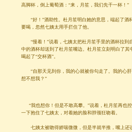
高脚杯，倒上葡萄酒：“来，月笙，我们先干一杯！”
“好！”酒助性。杜月笙明白她的意思，端起了酒
要喝，忽然七姨太用手拦住了他。
“慢着！”说着，七姨太把杜月笙手里的酒杯拉到
中的酒杯却送到了杜月笙嘴边。杜月笙立刻明白了其
喝起了“交杯酒”。
“自那天见到你，我的心就被你勾走了。我的心肝
想不想我？”
“我也想你！但是不敢高攀。”说着，杜月笙再也
一下抱住了七姨太，对着她的脸和脖颈狂吻着。
七姨太被吻得娇喘微微，但是半就半推，嘴上还说