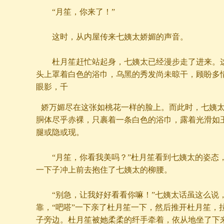
“月笙，你来了！”
这时，从内屋传来七姨太娇媚的声音。
杜月笙赶忙站起身，七姨太已经漫步走了进来。这
头上罩着白色的浴巾，乌黑的秀发尚未晾干，顾盼多
眼影，千
娇万媚尽在这张如桃花一样的脸上。而此时，七姨
胴体尽乎赤裸，只裹着一条白色的浴巾，露着光滑如
腿或隐或现。
“月笙，你看我美吗？”杜月笙看到七姨太的姿态
一下子冲上前去抱住了七姨太的柳腰。
“别急，让我好好看看你嘛！”七姨太话虽这么说
靠，“吧嗒”一下亲了杜月笙一下，然后推开杜月笙，
子旁边。杜月笙被她柔柔的纤手牵着，依从地坐了下