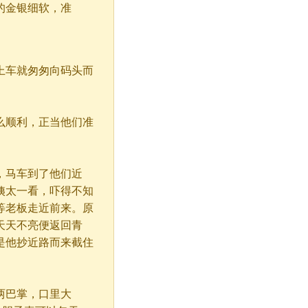
的金银细软，准
车就匆匆向码头而
顺利，正当他们准
马车到了他们近
姨太一看，吓得不知
等老板走近前来。原
天天不亮便返回青
是他抄近路而来截住
两巴掌，口里大