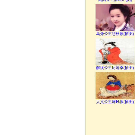
乌孙公主悲秋歌(插图)
解忧公主历沧桑(插图)
大义公主屏风恨(插图)