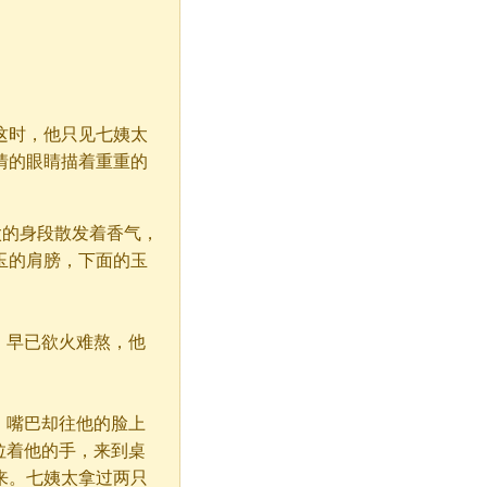
时，他只见七姨太
情的眼睛描着重重的
太的身段散发着香气，
玉的肩膀，下面的玉
，早已欲火难熬，他
，嘴巴却往他的脸上
拉着他的手，来到桌
来。七姨太拿过两只