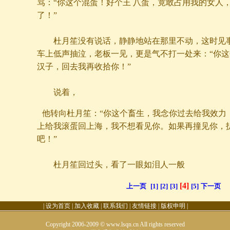
骂：“你这个混蛋！好个王 八蛋，竟敢占用我的女人
了！”
杜月笙没有说话，静静地站在那里不动，这时见事
车上低声抽泣，老板一见，更是气不打一处来：“你
汉子，回去我再收拾你！”
说着，
他转向杜月笙：“你这个畜生，我念你过去给我效力
上给我滚蛋回上海，我不想看见你。如果再撞见你，
吧！”
杜月笙回过头，看了一眼如泪人一般
[4]
上一页
[1]
[2]
[3]
[5]
下一页
|
设为首页
|
加入收藏
|
联系我们
|
友情链接
|
版权申明
|
Copyright 2006-2009 © www.lsqn.cn All rights reserved