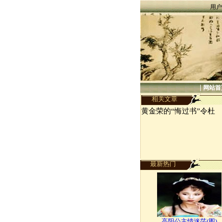
用户
|
网站首
相关文章
黄金荣的“悔过书”令杜
最新热门
高阳公主情迷茫(图)