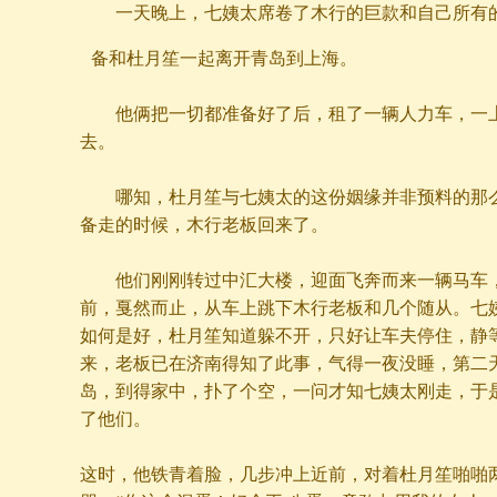
一天晚上，七姨太席卷了木行的巨款和自己所有
备和杜月笙一起离开青岛到上海。
他俩把一切都准备好了后，租了一辆人力车，一上
去。
哪知，杜月笙与七姨太的这份姻缘并非预料的那么
备走的时候，木行老板回来了。
他们刚刚转过中汇大楼，迎面飞奔而来一辆马车，
前，戛然而止，从车上跳下木行老板和几个随从。七
如何是好，杜月笙知道躲不开，只好让车夫停住，静
来，老板已在济南得知了此事，气得一夜没睡，第二
岛，到得家中，扑了个空，一问才知七姨太刚走，于
了他们。
这时，他铁青着脸，几步冲上近前，对着杜月笙啪啪