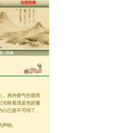
在线投稿
心
|
化
社会
。房内香气扑面而
灯光映着浅蓝色的窗
的心已急不可待了。
的声响。