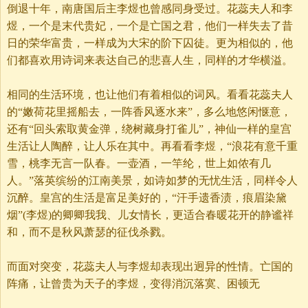
倒退十年，南唐国后主李煜也曾感同身受过。花蕊夫人和李
煜，一个是末代贵妃，一个是亡国之君，他们一样失去了昔
日的荣华富贵，一样成为大宋的阶下囚徒。更为相似的，他
们都喜欢用诗词来表达自己的悲喜人生，同样的才华横溢。
相同的生活环境，也让他们有着相似的词风。看看花蕊夫人
的“嫩荷花里摇船去，一阵香风逐水来”，多么地悠闲惬意，
还有“回头索取黄金弹，绕树藏身打雀儿”，神仙一样的皇宫
生活让人陶醉，让人乐在其中。再看看李煜，“浪花有意千重
雪，桃李无言一队春。一壶酒，一竿纶，世上如侬有几
人。”落英缤纷的江南美景，如诗如梦的无忧生活，同样令人
沉醉。皇宫的生活是富足美好的，“汗手遗香渍，痕眉染黛
烟”(李煜)的卿卿我我、儿女情长，更适合春暖花开的静谧祥
和，而不是秋风萧瑟的征伐杀戮。
而面对突变，花蕊夫人与李煜却表现出迥异的性情。亡国的
阵痛，让曾贵为天子的李煜，变得消沉落寞、困顿无