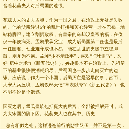
含着花蕊夫人对后蜀国的遗恨。
花蕊夫人的丈夫孟昶，作为一国之君，在治政上无疑是失败
的。他的父亲经过6年的乱世打拼和苦心经营，才在巴蜀一地
站稳脚跟，建立割据政权，有皇帝的命却没皇帝的福，在位
仅一年便病死。孟昶秉承父业，成为后蜀国第二任也是最后
一任国君。创业难守成也不易，能在乱世的夹缝中立稳脚
跟，则尤为不易。孟昶“少不亲政事”，喜欢“打球走马”，又
好“房中之术”(《新五代史》)，兴趣根本不在治政上。先祖留
下的基业很快便消耗殆尽，后蜀国也一步步走向灭亡的边
缘。应该说，作为一个小国，后蜀灭亡是迟早的事，然而，
大宋大兵压境，孟昶仅66天便“草表以降”(《新五代史》)，也
不能不说是个遗憾。
国灭之后，孟氏皇族包括庞大的后宫，全部被押解开封，成
为大宋国的阶下囚。花蕊夫人也在其中。历史
总有相似之处，这样逶迤前行的悲壮队伍，并不是第一次，