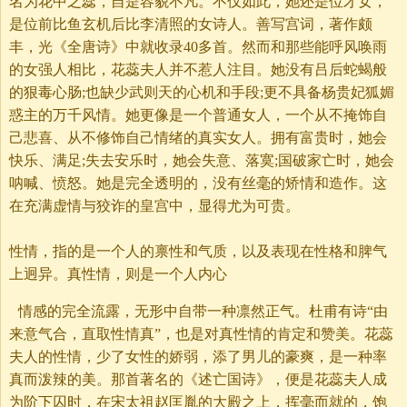
名为花中之蕊，自是容貌不凡。不仅如此，她还是位才女，
是位前比鱼玄机后比李清照的女诗人。善写宫词，著作颇
丰，光《全唐诗》中就收录40多首。然而和那些能呼风唤雨
的女强人相比，花蕊夫人并不惹人注目。她没有吕后蛇蝎般
的狠毒心肠;也缺少武则天的心机和手段;更不具备杨贵妃狐媚
惑主的万千风情。她更像是一个普通女人，一个从不掩饰自
己悲喜、从不修饰自己情绪的真实女人。拥有富贵时，她会
快乐、满足;失去安乐时，她会失意、落寞;国破家亡时，她会
呐喊、愤怒。她是完全透明的，没有丝毫的矫情和造作。这
在充满虚情与狡诈的皇宫中，显得尤为可贵。
性情，指的是一个人的禀性和气质，以及表现在性格和脾气
上迥异。真性情，则是一个人内心
情感的完全流露，无形中自带一种凛然正气。杜甫有诗“由
来意气合，直取性情真”，也是对真性情的肯定和赞美。花蕊
夫人的性情，少了女性的娇弱，添了男儿的豪爽，是一种率
真而泼辣的美。那首著名的《述亡国诗》，便是花蕊夫人成
为阶下囚时，在宋太祖赵匡胤的大殿之上，挥毫而就的，饱