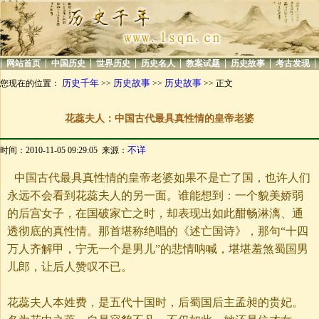
|
|
|
|
|
|
|
|
网站首页
中国历史
世界历史
历史名人
教案试题
历史故事
考古发现
历史千年
历史故事
历史故事
您现在的位置：
>>
>>
>> 正文
花蕊夫人：中国古代最具真性情的皇帝老婆
不详
时间：2010-11-05 09:29:05 来源：
中国古代最具真性情的皇帝老婆如果不是亡了国，也许人们
永远不会看到花蕊夫人的另一面。谁能想到：一个貌美娇弱
的后宫女子，在国破家亡之时，却表现出如此酣畅淋漓、通
透彻底的真性情。那首堪称绝唱的《述亡国诗》，那句“十四
万人齐解甲，宁无一个是男儿”的悲情呐喊，堪堪羞煞蜀国男
儿郎，让后人赞叹不已。
花蕊夫人本姓费，是五代十国时，后蜀国后主孟昶的贵妃。