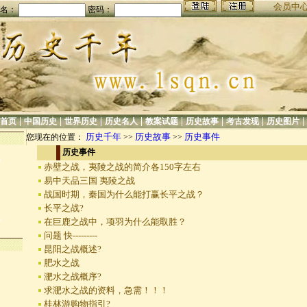
会员中
名：
密码：
|
|
|
|
|
|
|
|
首页
中国历史
世界历史
历史名人
教案试题
历史故事
考古发现
历史图片
历史千年
历史故事
历史事件
您现在的位置：
>>
>>
历史事件
赤壁之战，夷陵之战的简介各150字左右
易中天品三国 夷陵之战
战国时期，秦国为什么能打赢长平之战？
长平之战?
在巨鹿之战中，项羽为什么能取胜？
问题 快---------
昆阳之战概述?
肥水之战
淝水之战概序?
求淝水之战的资料，急需！！！
桂林游购物指引?