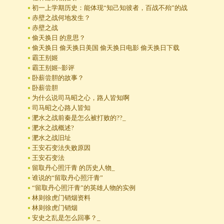
初一上学期历史：能体现“知己知彼者，百战不殆”的战
赤壁之战何地发生？
赤壁之战
偷天换日 的意思？
偷天换日 偷天换日美国 偷天换日电影 偷天换日下载
霸王别姬
霸王别姬~影评
卧薪尝胆的故事？
卧薪尝胆
为什么说司马昭之心，路人皆知啊
司马昭之心路人皆知
淝水之战前秦是怎么被打败的??_
淝水之战概述?
淝水之战旧址
王安石变法失败原因
王安石变法
留取丹心照汗青 的历史人物_
谁说的“留取丹心照汗青”
“留取丹心照汗青”的英雄人物的实例
林则徐虎门销烟资料
林则徐虎门销烟
安史之乱是怎么回事？_