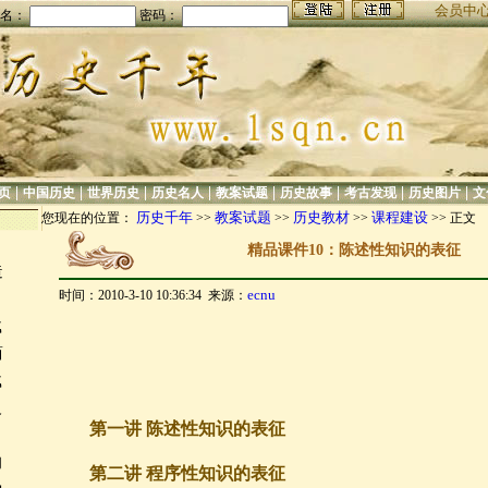
会员中
名：
密码：
|
|
|
|
|
|
|
|
页
中国历史
世界历史
历史名人
教案试题
历史故事
考古发现
历史图片
文
历史千年
教案试题
历史教材
课程建设
您现在的位置：
>>
>>
>>
>> 正文
精品课件10：陈述性知识的表征
造
ecnu
时间：2010-3-10 10:36:34 来源：
载
简
载
义
第一讲 陈述性知识的表征
的
第二讲 程序性知识的表征