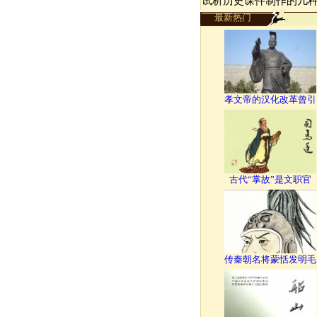
试析历史课件制作的几
最新热门
孝文帝的汉化改革曾引
古代“掌故”是文职官
传秦朝名将蒙恬发明毛