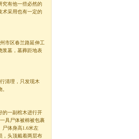
研究有他一些必然的
技术采用也有一定的
州市区春兰路延伸工
浇浆墓，墓葬距地表
行清理，只发现木
物。
好的一副棺木进行开
现一具尸体被棉被包裹
尸体身高1.6米左
损，头顶戴着两层布