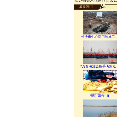
江苏省美术馆新馆对公
最新热门
长沙市中心商用地施工
2万名溱潼会船手飞篙走
清明“寒食”展