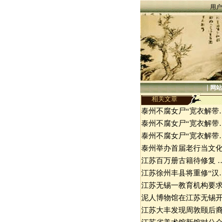
用户
|
网站
相关文章
泰州不腐女尸“宽衣解带
泰州不腐女尸“宽衣解带
泰州不腐女尸“宽衣解带
泰州举办首届老行当文
江苏百万册古籍待修复 
江苏徐州丰县将重修“汉
江苏无锡一教育机构要
泥人博物馆在江苏无锡
江苏大丰发现周敦颐后