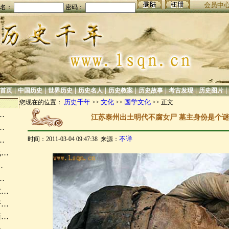
会员中
名：
密码：
|
|
|
|
|
|
|
|
首页
中国历史
世界历史
历史名人
历史教案
历史故事
考古发现
历史图片
历史千年
文化
国学文化
您现在的位置：
>>
>>
>> 正文
…
江苏泰州出土明代不腐女尸 墓主身份是个谜(
…
不详
时间：2011-03-04 09:47:38 来源：
…
化…
…
…
求…
开…
裔…