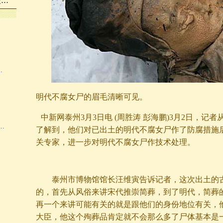
众…
…
明代不腐女尸的眉毛清晰可见。
中新网泰州3月3日电 (周胜涛 彭海鹏)3月2日，记
…
了解到，他们对已出土的明代不腐女尸作了防腐措施
关专家，进一步对明代不腐女尸作技术处理。
泰州市博物馆馆长汪维寅告诉记者，这次出土的古
的，首先从风俗来讲宋代推崇简葬，到了明代，简葬
再一个来讲可能有关的就是跟他们的身份地位有关，
大臣，他这个殉葬品肯定就不会那么多了尸体基本是