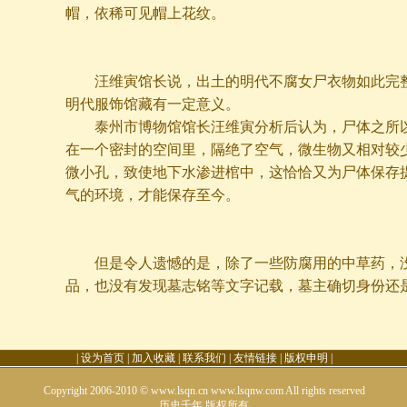
帽，依稀可见帽上花纹。
汪维寅馆长说，出土的明代不腐女尸衣物如此完整
明代服饰馆藏有一定意义。
泰州市博物馆馆长汪维寅分析后认为，尸体之所以
在一个密封的空间里，隔绝了空气，微生物又相对较
微小孔，致使地下水渗进棺中，这恰恰又为尸体保存
气的环境，才能保存至今。
但是令人遗憾的是，除了一些防腐用的中草药，没
品，也没有发现墓志铭等文字记载，墓主确切身份还
|
设为首页
|
加入收藏
|
联系我们
|
友情链接
|
版权申明
|
Copyright 2006-2010 © www.lsqn.cn www.lsqnw.com All rights reserved
历史千年
版权所有