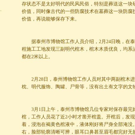
存状态不是太好明代的民风民俗，特别是葬送这一块
…
价值，同时像古代的一些防腐技术在墓葬这一块防腐
价值，再说能够保存下来。
据泰州市博物馆工作人员介绍，2月24日晚，在泰
程施工工地发现三副明代棺木，棺木木质优良，均系
都在2米以上。
2月28日，泰州博物馆工作人员对其中两副棺木进
枕、明代服饰、陶罐、尸骨等，没有出土有文字的文
3月1日上午，泰州市博物馆几位专家对保存最完
棺，工作人员花了近2小时才凿开棺盖。开棺后，发
着，浸泡在褐黄色棺液中，液体刚好将尸身全部淹没。
右，脸部轮廓清晰可辨，眼耳口鼻甚至眉毛都完好无