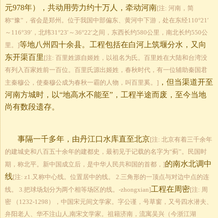
元
978
年），共动用劳力约十万人，牵动河南
[注: 河南，简
称“豫”，省会是郑州。位于我国中部偏东、黄河中下游，处在东经110°21′
～116°39′，北纬31°23′～36°22′之间，东西长约580公里，南北长约550公
等地八州四十余县。工程包括在白河上筑堰分水，又向
里。]
东开渠百里
[注: 百里姓源自姬姓，以祖名为氏。百里姓在大陆和台湾没
有列入百家姓前一百位。百里氏源出姬姓，春秋时代，有一位辅助秦国君
，但当渠道开至
主秦穆公，使秦穆公成为春秋一霸的人物，叫百里奚。]
河南方城时，以“地高水不能至”，工程半途而废，至今当地
尚有数段遗存。
事隔一千多年，由丹江口水库直至北京
[注: 北京有着三千余年
的建城史和八百五十余年的建都史，最初见于记载的名字为“蓟”。民国时
的南水北调中
期，称北平。新中国成立后，是中华人民共和国的首都，]
线
[注: z1.又称中心线。位置居中的线。 2.三角形的一顶点与对边中点的连
工程在周密
线。 3.把球场划分为两个相等场区的线。-zhongxian]
[注: 周
密 （1232-1298），中国宋元间文学家。字公谨，号草窗，又号四水潜夫、
弁阳老人、华不注山人,南宋文学家。祖籍济南，流寓吴兴（今浙江湖