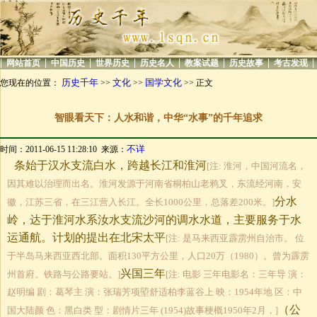
|
|
|
|
|
|
|
|
网站首页
中国历史
世界历史
历史名人
教案试题
历史故事
考古发现
历史千年
文化
国学文化
您现在的位置：
>>
>>
>> 正文
智眼看天下：人水和谐，中华“水事”的千年追求
不详
时间：2011-06-15 11:28:10 来源：
条始于汉水支流白水，跨越长江和淮河
[注: 淮河，中国河流名，
因其难以治理而出名。淮河发源于河南省桐柏山老鸦叉，东流经河南，安
分水
徽，江苏三省，在三江营入长江。全长1000公里，总落差200米。]
岭，达于淮河水系汝水支流沙河的调水水道，主要服务于水
运通航。计划的提出在北宋太平
[注: 是马来西亚霹雳州自治市。 位
于半岛马来西亚西北部。面积130平方公里，人口20万（1980）。曾为霹雳
兴国三年
州首府。铁路与公路要站。]
[注: 电影 三年电影名：三年导 演：
赵明编 剧：葛琴主 演：张瑞芳项埅舒适柏李蓝谷上 映：1954年地 区：中
（公
国大陆颜 色：黑白类 型：剧情片三年 (1954)故事梗概1950年2月，]