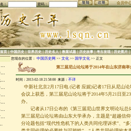
会员中
名：
密码：
|
|
|
|
|
|
|
|
首页
中国历史
世界历史
历史名人
教案试题
历史故事
考古发现
历史图片
中国历史网
文化
国学文化
您现在的位置：
>>
>>
>> 正文
向…
第三届尼山论坛将于2014年在山东济南举
拷…
不详
时间：2013-02-18 21:58:00 来源：
元…
中新社北京2月17日电 (记者 应妮)记者17日从尼
千…
会议上获悉，第三届尼山论坛将于2014年5月21日至2
公…
办。
年…
记者从17日公布的《第三届尼山世界文明论坛总
界…
第三届尼山论坛将由山东大学承办，主题是“超越信仰
讨…
分论题包括“现代性危机下的人类共同伦理诉求”、“
…
类共同伦理的必要性与可能性”、“人类共同伦理的本质