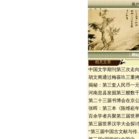
用户
|
网站
相关文章
中国文学期刊第三次走
胡文阁通过梅葆玖三重
揭秘：第三套人民币一
河南息县发掘第三艘数
第二十三届书博会在京
张晖：第三本《陈维崧
百余学者共聚第三届世
第三届世界汉学大会探
“第三届中国古文献与传