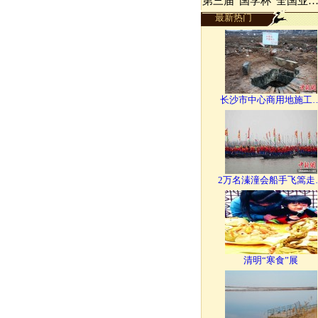
第三届“国学杯”全国业
最新热门
长沙市中心商用地施工
2万名溱潼会船手飞篙走
清明“寒食”展