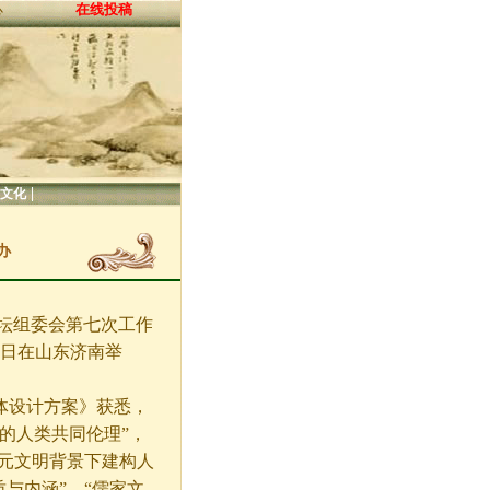
在线投稿
心
|
文化
办
山论坛组委会第七次工作
3日在山东济南举
体设计方案》获悉，
的人类共同伦理”，
多元文明背景下建构人
与内涵”、“儒家文