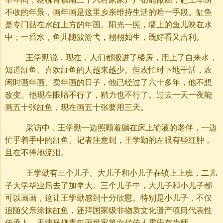
不收的年景，画年画是这里乡亲维持生活的唯一手段。缸鱼
是专门贴在水缸上方的年画。阳光一照，墙上的鱼儿映在水
中；一舀水，鱼儿随波游弋，栩栩如生，既好看又吉利。
王学勤说，现在，人们都搬进了楼房，用上了自来水，
知道缸鱼、喜欢缸鱼的人越来越少。但农忙时下地干活，农
闲时画年画、卖年画的日子，他已经过了六十多年，他不想
改变。他现在眼睛不行了，精力也不行了。过去一天一夜能
画五十张缸鱼，现在画五十张要用三天。
采访中，王学勤一边照顾着躺在床上输液的老伴，一边
忙乎着手中的缸鱼。记者注意到，王学勤的左眼有些红肿，
且在不停地流泪。
王学勤有三个儿子。大儿子和小儿子在镇上上班，二儿
子大学毕业后去了加拿大。三个儿子中，大儿子和小儿子都
可以画画，这让王学勤感到十分欣慰。特别是小儿子，不仅
追随父亲涂抹缸鱼，还拜国家级非物质文化遗产项目代表性
传承人、天津杨柳青年画世家第六代传人霍庆有为师。