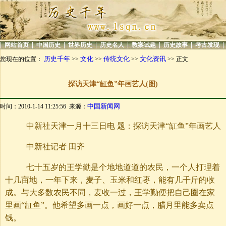
|
|
|
|
|
|
|
|
网站首页
中国历史
世界历史
历史名人
教案试题
历史故事
考古发现
历史千年
文化
传统文化
文化资讯
您现在的位置：
>>
>>
>>
>> 正文
探访天津“缸鱼”年画艺人(图)
中国新闻网
时间：2010-1-14 11:25:56 来源：
中新社天津一月十三日电 题：探访天津“缸鱼”年画艺人
中新社记者 田齐
七十五岁的王学勤是个地地道道的农民，一个人打理着
十几亩地，一年下来，麦子、玉米和红枣，能有几千斤的收
成。与大多数农民不同，麦收一过，王学勤便把自己圈在家
里画“缸鱼”。他希望多画一点，画好一点，腊月里能多卖点
钱。