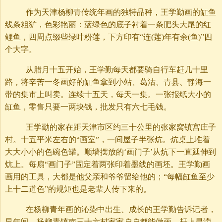
作为天津杨柳青传统年画的独特品种，王学勤画的缸鱼
线条粗犷，色彩艳丽：蓝绿色的底子衬着一条肥头大尾的红
鲤鱼，四周点缀些绿叶粉莲，下方印有“连(莲)年有余(鱼)”四
个大字。
从腊月十五开始，王学勤每天都要骑自行车赶几十里
路，将辛苦一冬画好的缸鱼拿到小站、葛沽、青县、静海一
带的集市上叫卖。连续十五天，每天一集。一张报纸大小的
缸鱼，零售只要一两块钱，批发只有六七毛钱。
王学勤的家在距天津市区约三十公里的张家窝镇宫庄子
村。十五平米左右的“画室”，一间屋子半张炕。炕桌上堆着
大大小小的色碗色罐。顺墙摆放的‘画门子’从炕下一直延伸到
炕上。每扇“画门子”固定着两张印着墨线的画坯。王学勤画
画用的工具，大都是他父亲和爷爷留给他的；“每幅缸鱼至少
上十二道色”的规矩也是老辈人传下来的。
在杨柳青年画的沁染中出生、成长的王学勤告诉记者，
早年间，杨柳青镇南三十六村家家户户都能做画，赶上旱涝